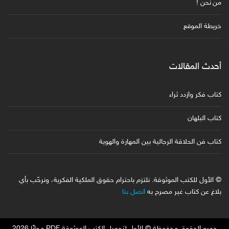
من نحن !
خريطة الموقع
أحدث المقالات
كتاب فكر وازدد ثراء
كتاب البلهان
كتاب فن الحلاقة الرجالية بين المهارة والهوية
© الأول للكتب الموثوقة. نلتزم باحترام حقوق الملكية الفكرية، ونرحّب بأي
بلاغ عن كتاب غير مصرح به
اتصل بنا
جميع الحقوق محفوظة © الأول لتحميل الكتب الموثوقة PDF مجانًا 2026