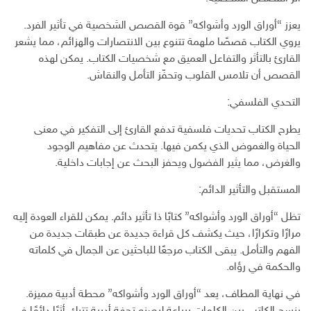
يعزز “أوراق الورد وأشواكه” قوة القصص الشخصية في تأثير الفرد.
يروي الكتاب قصصًا ملهمة تتنوع بين الانتصارات والهزائم، مما يشعر
القارئ بالتأثر والتفاعل العميق مع شخصيات الكتاب. يمكن لهذه
القصص أن تلامس القلوب وتحفّز التأمل والنقاش.
التحدي الفلسفي:
يطرح الكتاب تحديات فلسفية تدفع القارئ إلى التفكير في معنى
الحياة والغموض الذي يكمن فيها. يتحدث عن مفاهيم الوجود
والغرض، مما يثير الفضول ويحفز البحث عن إجابات داخلية.
المستقبل والتأثير الدائم:
تظل “أوراق الورد وأشواكه” كتابًا ذا تأثير دائم. يمكن للقراء العودة إليه
مرارًا وتكرارًا، حيث يكشف كل قراءة جديدة عن طبقات جديدة من
الفهم والتأمل. يبقى الكتاب مرجعًا للباحثين عن الجمال في كلماته
والحكمة في رؤاه.
في نهاية المطاف، يعد “أوراق الورد وأشواكه” محطة أدبية مميزة.