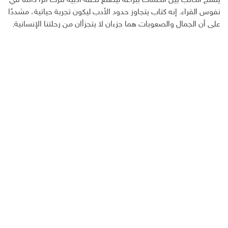
ينسج الكاتب بين الكلمات ببراعة ليصنع تحفة أدبية تترك أثرًا دائمًا في
نفوس القراء. إنه كتاب يتجاوز حدود الأدب ليكون تجربة حياتية، مشددًا
على أن الجمال والصعوبات هما جزءان لا يتجزأان من رحلتنا الإنسانية.