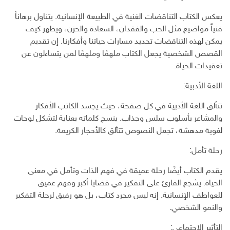
يعكس الكتاب التناقضات الغنية في الطبيعة الإنسانية. يتناول برهاناً
فنياً مواضيع مثل الحب والفقدان، السعادة والحزن، ويظهر كيف
يمكن لهذه التناقضات تحديد مسارات حياتنا وأفكارنا. إن تقديم
القصص الشخصية يجعل الكتاب ملهمًا وملهمًا لمن يتساءلون عن
تعقيدات الحياة.
اللغة الأدبية:
تتألق اللغة الأدبية في كل صفحة، حيث يجسد الكاتب الأفكار
والمشاعر بأسلوب سلس وجذاب. ينسج كلماته بعناية لتشكل لوحات
لغوية مدهشة، تجعل النصوص تتألق كالأحجار الكريمة.
رحلة تأمل:
يقدم الكتاب أيضًا رحلة عميقة في فهم الذات وتأمل في معنى
الحياة. يشجع القارئ على التفكير في قضايا أكبر وفهم عميق
للعواطف الإنسانية. إنه ليس مجرد كتاب، بل هو رفيق لرحلة التفكير
والنمو الشخصي.
التأثير الاجتماعي: