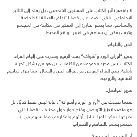
لا يقتصر تأثير الكتاب على المستوى الشخصي، بل يمتد إلى التأثير
الاجتماعي. يلقي الضوء على قضايا تتعلق بالعدالة الاجتماعية
والتسامح، مما يدفع القارئ إلى التفكير في مكانته في المجتمع
وكيف يمكن أن يساهم في تغيير الواقع المحيط.
الفن والإلهام:
يتميز “أوراق الورد وأشواكه” بفنه الرفيع وقدرته على إلهام القراء.
الكتاب ليس مجرد مجموعة من الكلمات، بل هو فن يشكل تجربة
تأملية. يتيح للقراء الغوص في عوالم الفن والجمال، مما يثري حياتهم
الثقافية والروحية.
تعزيز التواصل:
عندما نتحدث عن “أوراق الورد وأشواكه”، فإنه ليس فقط كتابًا، بل
هو منصة لتعزيز التواصل وفتح حوار حول مختلف القضايا التي
يطرحها. يمكن للقراء تبادل آرائهم وأفكارهم، مما يسهم في بناء
مجتمع يتسم بالتفاهم والاحترام.
أثر القصص الشخصية: