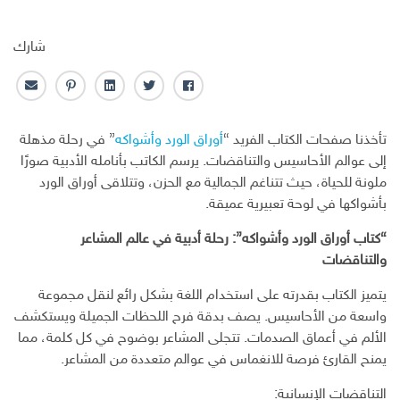
شارك
ف
ت
ل
ب
ا
ا
و
ي
ن
ل
ي
ي
ن
ت
ب
تأخذنا صفحات الكتاب الفريد “
أوراق الورد وأشواكه
” في رحلة مذهلة
س
ت
ك
ر
ر
إلى عوالم الأحاسيس والتناقضات. يرسم الكاتب بأنامله الأدبية صورًا
ب
ر
ـ
س
ي
ملونة للحياة، حيث تتناغم الجمالية مع الحزن، وتتلاقى أوراق الورد
و
د
ت
د
بأشواكها في لوحة تعبيرية عميقة.
ك
ا
ا
ن
ل
“كتاب أوراق الورد وأشواكه”: رحلة أدبية في عالم المشاعر
إ
والتناقضات
ل
ك
يتميز الكتاب بقدرته على استخدام اللغة بشكل رائع لنقل مجموعة
ت
واسعة من الأحاسيس. يصف بدقة فرح اللحظات الجميلة ويستكشف
ر
و
الألم في أعماق الصدمات. تتجلى المشاعر بوضوح في كل كلمة، مما
ن
يمنح القارئ فرصة للانغماس في عوالم متعددة من المشاعر.
ي
التناقضات الإنسانية: