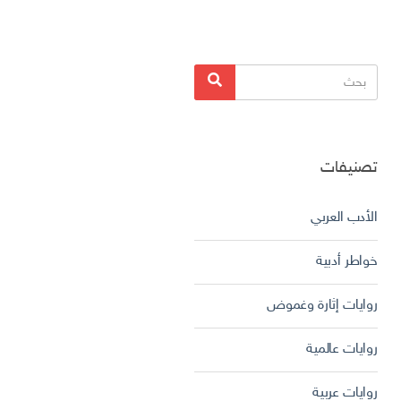
البحث
بحث
عن:
تصنيفات
الأدب العربي
خواطر أدبية
روايات إثارة وغموض
روايات عالمية
روايات عربية