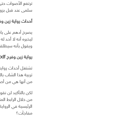
ك
ترتفع الأصوات حتى 
ت
سلمى عند قبل بزوا
ر
و
أحداث رواية زين و
ن
ي
يصرخ أدهم على ياس
ليخبره أنه لا أحد ل
ويقول بأنه سيطلقها 
رواية زين وفرح pdf
تشتغل أحداث رواية 
تربية هذا الشاب با
من أنها هي من أص
من خلال الرابط الم
الرئيسية في الروا
مفاجآت؟