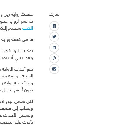
شارك
حققت رواية زين وفرح
تم نشر الرواية بعن
للكتب
سنقدم إليكم
ف
ا
ت
ما هي قصة رواية ز
ي
و
س
ل
ي
ب
ي
ت
وهذا يعني أنه تقييم 
و
ب
ن
ر
ك
ن
ك
تقع أحداث الرواية 
ا
ت
ـ
الغريبة الرجعية ب
ل
ر
د
وتبدأ قصة رواية ز
ب
س
ا
ر
يكون أدهم يحاول 
ت
ن
ي
لكن سلمى تبدو أن 
د
ا
وينقلب إلى فضفضة
ل
وتشتعل الأحداث عن
إ
تأخرت عليه بتحضير 
ل