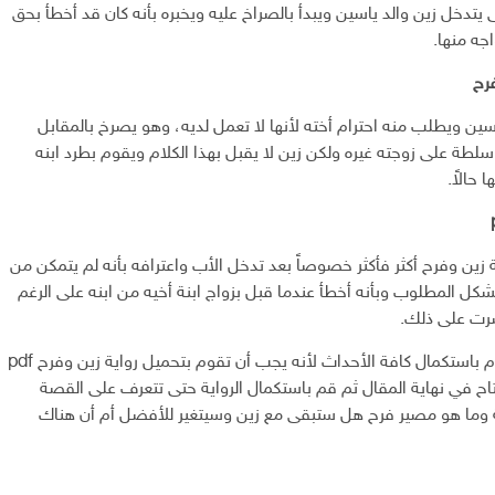
يتدخل زين والد ياسين ويبدأ بالصراخ عليه ويخبره بأنه كان قد أخطأ بحق
جه منها.
فرح
ين ويطلب منه احترام أخته لأنها لا تعمل لديه، وهو يصرخ بالمقابل
ه سلطة على زوجته غيره ولكن زين لا يقبل بهذا الكلام ويقوم بطرد ابنه
حالاً.
زين وفرح أكثر فأكثر خصوصاً بعد تدخل الأب واعترافه بأنه لم يتمكن من
لشكل المطلوب وبأنه أخطأ عندما قبل بزواج ابنة أخيه من ابنه على الرغم
رت على ذلك.
لكن بالتأكيد لن نقوم باستكمال كافة الأحداث لأنه يجب أن تقوم بتحميل رواية زين وفرح pdf
تاح في نهاية المقال ثم قم باستكمال الرواية حتى تتعرف على القصة
ية وما هو مصير فرح هل ستبقى مع زين وسيتغير للأفضل أم أن هناك