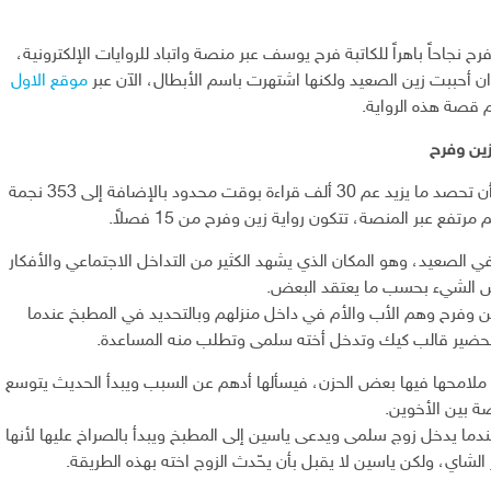
 نجاحاً باهراً للكاتبة فرح يوسف عبر منصة واتباد للروايات الإلكترونية،
وان أحببت زين الصعيد ولكنها اشتهرت باسم الأبطال، الآن عبر
موقع الاول
 قصة هذه الرواية.
ين وفرح
تمكنت الرواية من أن تحصد ما يزيد عم 30 ألف قراءة بوقت محدود بالإضافة إلى 353 نجمة
مرتفع عبر المنصة، تتكون رواية زين وفرح من 15 فصلاً.
في الصعيد، وهو المكان الذي يشهد الكثير من التداخل الاجتماعي والأفكار
عض الشيء بحسب ما يعتقد البعض.
ين وفرح وهم الأب والأم في داخل منزلهم وبالتحديد في المطبخ عندما
تحضير قالب كيك وتدخل أخته سلمى وتطلب منه المساعدة.
ملامحها فيها بعض الحزن، فيسألها أدهم عن السبب ويبدأ الحديث يتوسع
 بين الأخوين.
دما يدخل زوج سلمى ويدعى ياسين إلى المطبخ ويبدأ بالصراخ عليها لأنها
الشاي، ولكن ياسين لا يقبل بأن يحّدث الزوج اخته بهذه الطريقة.