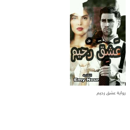
س
ت
ك
ر
ب
ر
ـ
ي
و
د
د
ك
ا
ا
ن
ل
إ
ل
ك
ت
ر
و
ن
ي
رواية عشق رحيم