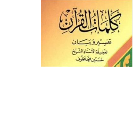
س
ت
ك
ر
ب
ر
ـ
ي
و
د
د
ك
ا
ا
ن
ل
إ
ل
ك
ت
ر
و
ن
ي