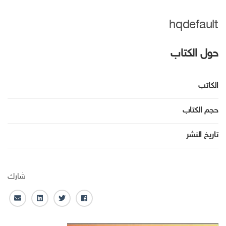
hqdefault
حول الكتاب
الكاتب
حجم الكتاب
تاريخ النشر
شارك
ف
ت
ل
ا
ا
و
ي
ل
ي
ي
ن
ب