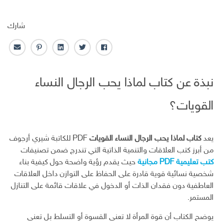
شارك
ف
ت
ل
ب
ا
ا
و
ي
ن
ل
ي
ي
ن
ت
ب
نبذة عن كتاب لماذا يحب الرجال النساء
س
ت
ك
ر
ر
ب
ر
ـ
س
ي
القويات؟
و
د
ت
د
ك
ا
ا
ن
ل
إ
يعد
كتاب لماذا يحب الرجال النساء القويات
PDF للكاتبة شيري أرجوف
ل
من أبرز كتب العلاقات والتنمية الذاتية التي تندرج ضمن تصنيفات
ك
كتب تعليمية PDF مجانية
حيث يقدم رؤية واضحة حول كيفية بناء
ت
شخصية نسائية قوية قادرة على الحفاظ على التوازن داخل العلاقات
ر
العاطفية دون فقدان الذات أو الدخول في علاقات قائمة على التنازل
و
ن
المستمر.
ي
يوضح الكتاب أن قوة المرأة لا تعني القسوة أو التسلط بل تعني