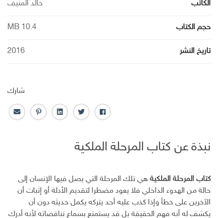
الكاتب
خالد المنيف
حجم الكتاب
10.4 MB
تاريخ النشر
2016
شارك
ف
ت
ل
ب
ا
ا
و
ي
ن
ل
ي
ي
ن
ت
ب
نبذة عن كتاب المرحلة الملكية
س
ت
ك
ر
ر
ب
ر
ـ
س
ي
و
د
ت
د
ك
ا
ا
كتاب المرحلة الملكية
هي تلك المرحلة التي يصل فيها الإنسان إلى
ن
ل
حالة من الهدوء الداخلي فلا يعود مضطرا لتقديم الأدلة أو إثبات أن
إ
الآخرين على خطأ وإذا كذب عليه أحد يتركه يكمل حديثه دون أن
ل
يكشف له أنه فهم الحقيقة بل قد يستمتع بسماع تناقضاته لأنه أدرك