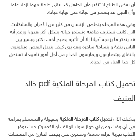
ك
أن بعض الطباع لا تتغير وأن الجاهل قد يبقى جاهلا مهما ازداد علما
ت
وأن الغبي قد يستمر في غبائه حتى نهاية حياته.
ر
و
وفي هذه المرحلة يتخلص الإنسان من كثير من الأحزان والمشكلات
ن
التي كانت تستنزف طاقته وتستمر حياته بشكل أكثر هدوءا ورغم أنه
ي
قد يتذكر ما يزعجه أحيانا إلا أن تأثيره يصبح أخف بكثير ويسير بين
الناس بثقة وابتسامة ساخرة وهو يرى كيف يتبدل البعض ويتلونون
بالنفاق ويتصارعون ويمارسون الخداع من أجل أمور تافهة لا تستحق
كل هذا العناء في الحياة.
تحميل كتاب المرحلة الملكية pdf خالد
المنيف
يمكنك الآن
تحميل كتاب المرحلة الملكية
بسهولة والاستمتاع بقراءته
في أي وقت ومن أي جهاز سواء الهاتف أو الكمبيوتر حيث يوفر
الكتاب تجربة قراءة ممتعة ومحتوى غني يجذب القارئ من الصفحات