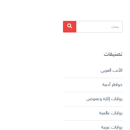
البحث
بحث
عن:
تصنيفات
الأدب العربي
خواطر أدبية
روايات إثارة وغموض
روايات عالمية
روايات عربية