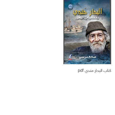
س
ت
ك
ر
ب
ر
ـ
ي
و
د
د
ك
ا
ا
ن
ل
إ
ل
ك
ت
ر
و
ن
ي
كتاب البحار مندي pdf