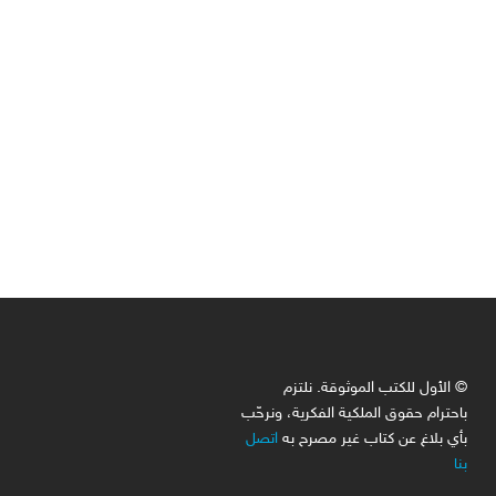
© الأول للكتب الموثوقة. نلتزم
باحترام حقوق الملكية الفكرية، ونرحّب
بأي بلاغ عن كتاب غير مصرح به
اتصل
بنا