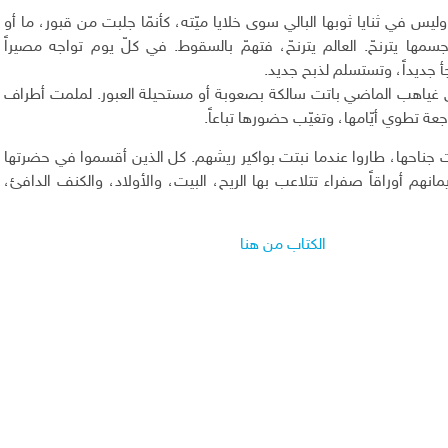
س في ثنايا ثوبها البالي سوى خلايا ميّته، كأنمّا جلبت من قبور، ما أو
مها يترنحّ. العالم يترنحّ، فتهمّ بالسقوط. في كلّ يوم تواجه مصيراً
جأ جديداً، وتستسلم لذبح جديد.
لى غياهب الماضي باتت سالكة بصعوبة أو مستحيلة العبور. لملمت أطراف
عة تطوي أيّامها، وتغيّب حضورها تباعاً.
حت جناحها، طاروا عندما نبتت بواكير ريشهم. كل الذين أقسموا في حضرتها
انهم أوراقاً صفراء تتلاعب بها الريح، البيت، والأولاد، والكنف الدافئ،
الكتاب من هنا