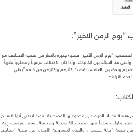
 “بوح الزمن الاخير”:
 القصصية “بوح الزمن الأخير” قضية جديرة بالنظر هي قضية الاختلاف مع
وأعني هنا السائد بين الكاتبات، وإذا كان الاختلاف مرغوباً ومطلوباً نظرياً،
 بعضهم وبعضهن بالعنعنة، أقصد: إكثارهم وإكثارهن من كلمة “يعني…
عدم الارتياح.
لكتاب:
أبى هيمنة قضايا المرأة على مجموعتها القصصية، فهذا لايعني أنها لاتعالج
ً، ققد تناولت بعضاً منها وهذه حالة صحية وطبيعية، ومما تعرضت إليه:
في قصة “حالة غضب”، والفتاة المسروقة الأحلام في قصة “مفاتيح