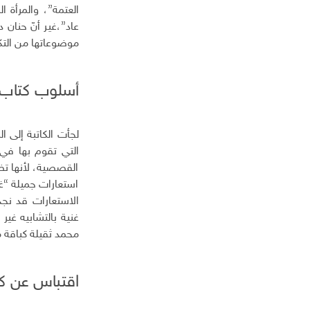
ل
العتمة”، والمرأة 
إ
عاد”،غير أنّ حنا
ل
موضوعاتها من التكر
ك
ت
ر
أسلوب كتاب “
و
ن
ي
لجأت الكاتبة إلى 
التي تقوم بها في
القصصية، لأنها تضع
استعارات جميلة “غ
الاستعارات قد نجد
غنية بالتشابيه غي
محمد ثقيلة كباقة من
اقتباس عن كت