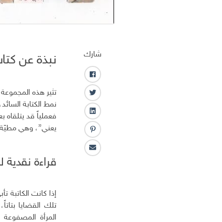
شارك
نبذة عن كتاب
ف
ا
تثير هذه المجموعة
ت
ي
نمط الكتابة السائد، 
و
س
ل
فعملياً قد يتلقاه
ي
ب
ي
يعني”، وهي مطيّة ل
ت
و
ب
ن
ر
ك
ن
ك
ا
ت
ـ
قراءة نقدية ل
ل
ر
د
ب
س
ا
ر
ت
ن
إذا كانت الكاتبة ت
ي
د
تلك القضايا بتاتا
ا
المرأة المصفوعة 