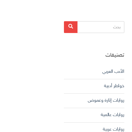
البحث
بحث
عن:
تصنيفات
الأدب العربي
خواطر أدبية
روايات إثارة وغموض
روايات عالمية
روايات عربية