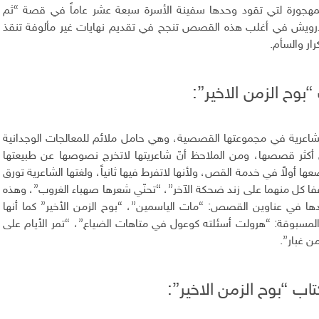
المهجورة لتي تقود وحدها سفينة الأسرة سبعة عشر عاماً في قصة “ثم
ن درويش في أغلب هذه القصص تنجح في تقديم نهايات غير مألوفة تنقذ
ار والسأم.‏
بوح الزمن الاخير”:
الشاعرية في مجموعتها القصصية، وهي حامل ملائم للمعالجات الوجدانية
 أكثر قصصها، ومن الملاحظ أنّ شاعريتها لاتخرج نصوصها عن طبيعتها
ها أولاً في خدمة القص، ولأنها لاتفرط فيها ثانياً، ولغتها الشاعرية تورق
فا كل منهما على زند ضحكة الآخر”، “تحنّي شعرها صهباء الغروب”، وهذه
ها في عناوين القصص: “مات الياسمين”، “بوح الزمن الأخير” كما أنها
ر المسبوقة: “هرولت أسئلته كوعول في متاهات الضياع”، “تمر الأيام على
 غبار”.‏
اب “بوح الزمن الاخير”: