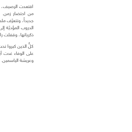
اقتعدت الرصيف، ولي
من احتضار زمن. جس
جديداً، وتتعرّف مل
الدروب المؤديّة إ
ذكرياتها، وقفلت راج
كلُّ الذين كبروا ت
على الوفاء غدت أيم
وعريشة الياسمين.