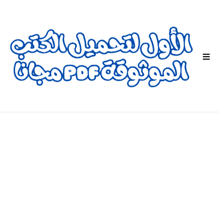
ا
ل
ق
ا
ئ
م
ة