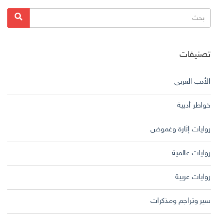
البحث
بحث
عن:
تصنيفات
الأدب العربي
خواطر أدبية
روايات إثارة وغموض
روايات عالمية
روايات عربية
سير وتراجم ومذكرات