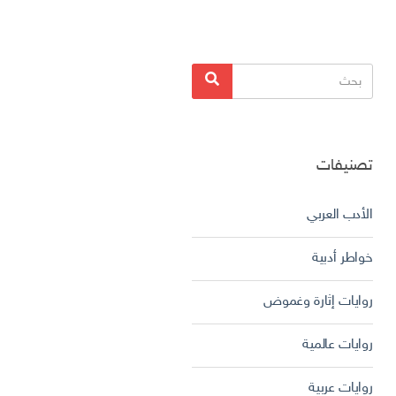
البحث
بحث
عن:
تصنيفات
الأدب العربي
خواطر أدبية
روايات إثارة وغموض
روايات عالمية
روايات عربية