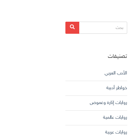
البحث
بحث
عن:
تصنيفات
الأدب العربي
خواطر أدبية
روايات إثارة وغموض
روايات عالمية
روايات عربية