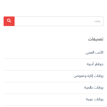
البحث
بحث
عن:
تصنيفات
الأدب العربي
خواطر أدبية
روايات إثارة وغموض
روايات عالمية
روايات عربية