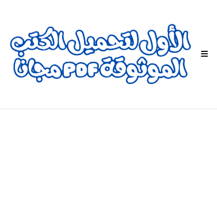
ا
ل
ق
ا
ئ
م
ة