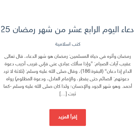
دعاء اليوم الرابع عشر من شهر رمضان 2025 – 1446 هـ
كتب اسلامية
رمضان وأثره في حياة المسلمين: رمضان هو شهر الدعاء، قال تعالى
عقيب آيات الصيام: {وإذا سألك عبادي عني فإني قريب أجيب دعوة
الداع إذا دعان} (البقرة:186)، وقال صلى الله عليه وسلم: (ثلاثة لا ترد
دعوتهم: الصائم حتى يفطر، والإمام العادل، ودعوة المظلوم) رواه
أحمد. وهو شهر الجود والإحسان؛ ولذا كان صلى الله عليه وسلم -كما
ثبت […]
إقرأ المزيد