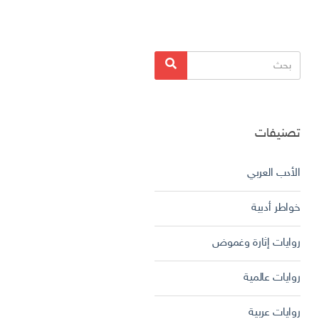
البحث
بحث
عن:
تصنيفات
الأدب العربي
خواطر أدبية
روايات إثارة وغموض
روايات عالمية
روايات عربية