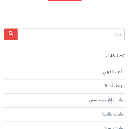
البحث
بحث
عن:
تصنيفات
الأدب العربي
خواطر أدبية
روايات إثارة وغموض
روايات عالمية
روايات عربية