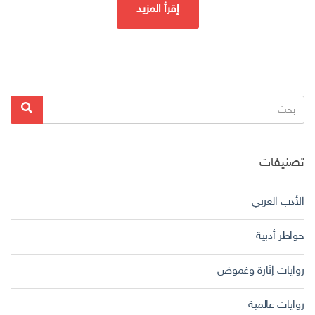
إقرأ المزيد
البحث
بحث
عن:
تصنيفات
الأدب العربي
خواطر أدبية
روايات إثارة وغموض
روايات عالمية