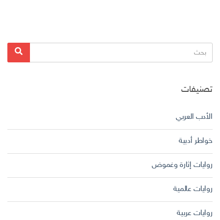
البحث
بحث
عن:
تصنيفات
الأدب العربي
خواطر أدبية
روايات إثارة وغموض
روايات عالمية
روايات عربية