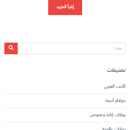
إقرأ المزيد
البحث
بحث
عن:
تصنيفات
الأدب العربي
خواطر أدبية
روايات إثارة وغموض
روايات عالمية