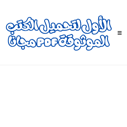
ا
ل
ق
ا
ئ
م
ة