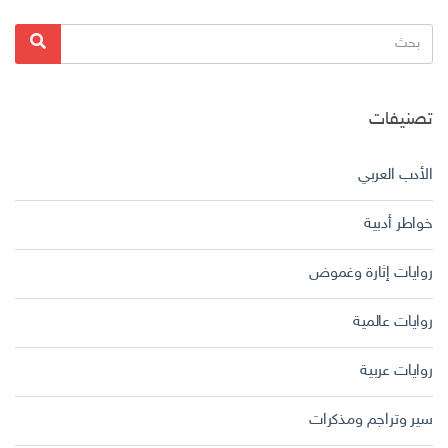
البحث
بحث
عن:
تصنيفات
الأدب العربي
خواطر أدبية
روايات إثارة وغموض
روايات عالمية
روايات عربية
سير وتراجم ومذكرات