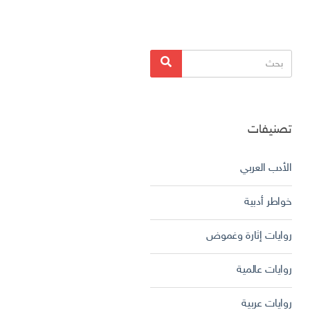
البحث
بحث
عن:
تصنيفات
الأدب العربي
خواطر أدبية
روايات إثارة وغموض
روايات عالمية
روايات عربية