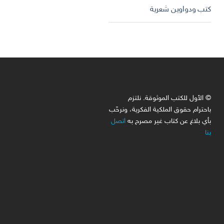
كتب ودواوين شعرية
© الأول للكتب الموثوقة. نلتزم
باحترام حقوق الملكية الفكرية، ونرحّب
بأي بلاغ عن كتاب غير مصرح به
اتصل
بنا