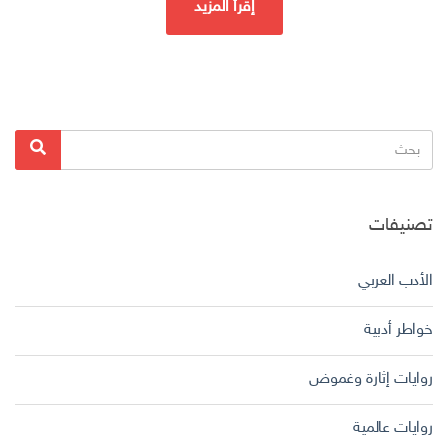
إقرأ المزيد
البحث
بحث
عن:
تصنيفات
الأدب العربي
خواطر أدبية
روايات إثارة وغموض
روايات عالمية