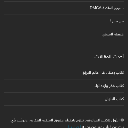
حقوق الملكية DMCA
من نحن !
خريطة الموقع
أحدث المقالات
كتاب رحلتي في عالم البرزخ
كتاب فكر وازدد ثراء
كتاب البلهان
© الأول للكتب الموثوقة. نلتزم باحترام حقوق الملكية الفكرية، ونرحّب بأي
بلاغ عن كتاب غير مصرح به
اتصل بنا