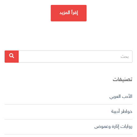
إقرأ المزيد
البحث
بحث
عن:
تصنيفات
الأدب العربي
خواطر أدبية
روايات إثارة وغموض