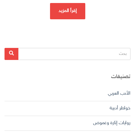
إقرأ المزيد
البحث
بحث
عن:
تصنيفات
الأدب العربي
خواطر أدبية
روايات إثارة وغموض