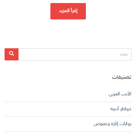
إقرأ المزيد
البحث
بحث
عن:
تصنيفات
الأدب العربي
خواطر أدبية
روايات إثارة وغموض