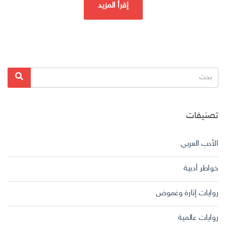
إقرأ المزيد
البحث
بحث
عن:
تصنيفات
الأدب العربي
خواطر أدبية
روايات إثارة وغموض
روايات عالمية