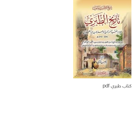
س
ت
ك
ر
ب
ر
ـ
ي
و
د
د
ك
ا
ا
ن
ل
إ
ل
ك
ت
ر
و
ن
ي
كتاب طبري pdf