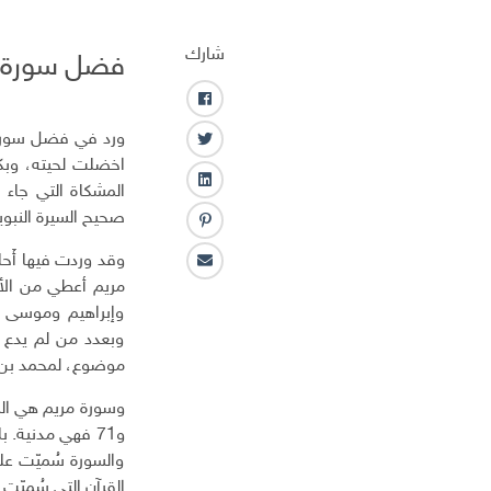
شارك
فضل سورة م
ف
ا
ورد في فضل سورة م
ت
ي
اخضلت لحيته، وبك
و
س
ل
المشكاة التي جاء 
ي
ب
ي
صحيح السيرة النبوية
ت
و
ب
ن
ر
ك
ن
ك
وقد وردت فيها أَح
ا
ت
ـ
مريم أعطي من الأ
ل
ر
د
وإبراهيم وموسى و
ب
س
ا
وبعدد من لم يدع ل
ر
ت
ن
ي
موضوع، لمحمد بن 
د
ا
ل
إ
والسورة سُميّت عل
ل
القرآن التي سُميّت 