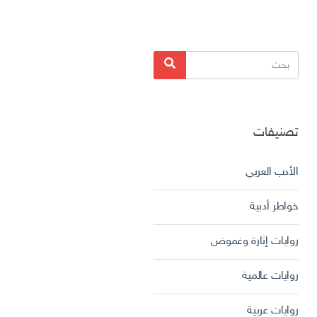
البحث
بحث
عن:
تصنيفات
الأدب العربي
خواطر أدبية
روايات إثارة وغموض
روايات عالمية
روايات عربية