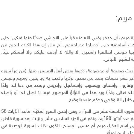
ريم:
ريم، أن جعفر رضي الله عنه قرأ على النجاشي صدرًا منها فبكى؛ حتى
ت أساقفته حتى أخضلوا مصاحفهم، ثم قال: إن هذا الكلام ليخرج من
بها موسى انطلقوا راشدين، لا والله لا أردهم عليكم ولا أنعمكم عينًا.
 للشيخ الألباني.
اديث ضعيفة أو موضوعة، ذكرها بعض أهل التفسير، منها: (من قرأ سورة
جر عشر حسنات بعدد من صدق بزكريا وكذب به وبـ يحيى ومريم وعيسى
هارون وإسحاق ويعقوب وإسماعيل وإدريس وبعدد من دعا لله ولدًا
له تعالى ولدًا) ورد هذا في اللؤلؤ المرصوع فيما لا أصل له، أو بأصله
خليل القاوقجي وحكم عليه بالوضع.
وسورة مريم هي السورة التاسعة عشر في القرآن، وهي إحدى السور المكيّة، ماعدا الآيات 58
و71 فهي مدنية. بلغ عدد آياتها 98 آية، وتقع في الجزء السادس عشر. ونزلت بعد سورة فاطر،
ى اسم العذراء مريم أم عيسى المسيح، لتكون بذلك السورة الوحيدة في
على اسم امرأة.