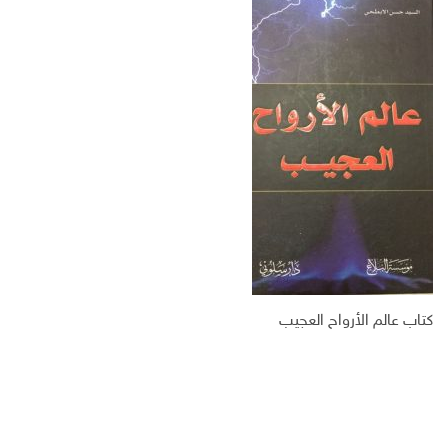
س
ت
ك
ر
ب
ر
ـ
ي
و
د
د
ك
ا
ا
ن
ل
إ
ل
ك
ت
ر
و
ن
ي
كتاب عالم الأرواح العجيب