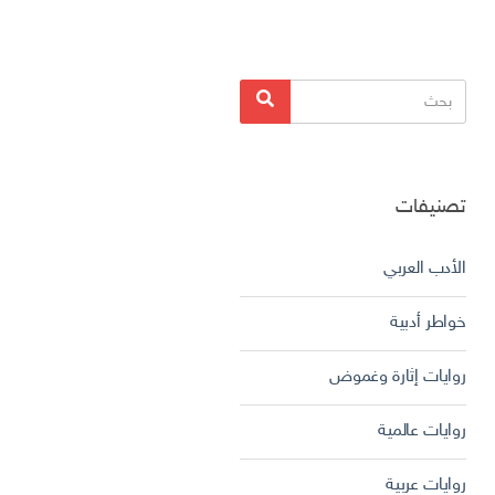
البحث
بحث
عن:
تصنيفات
الأدب العربي
خواطر أدبية
روايات إثارة وغموض
روايات عالمية
روايات عربية