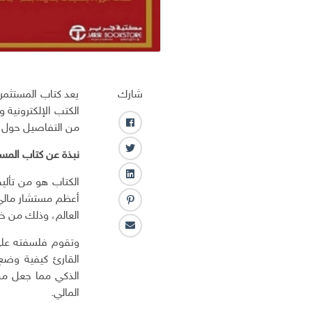
شارك
يعد كتاب المستثمر 
الكتب الإلكترونية 
من التفاصيل حول ا
ف
ا
ت
نبذة عن كتاب المست
ي
و
س
ل
الكتاب هو من تأليف
ي
ب
ي
ت
أعظم مستشار مالي 
و
ب
ن
ر
العالم، وذلك من خ
ك
ن
ك
ا
ت
ـ
وتقوم فلسفته على 
ل
ر
د
القارئ كيفية وضع 
ب
س
ا
ر
الذكي مما جعل من
ت
ن
ي
المالي.
د