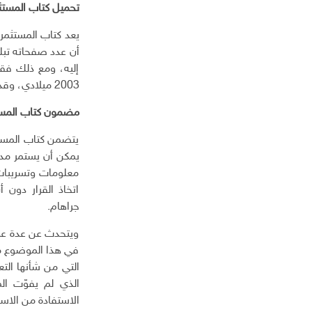
ا
تحميل كتاب المستثمر
ل
يعد كتاب المستثمر
إ
ل
ك
إليه، ومع ذلك فق
ت
2003 ميلادي، وقد صدرت النسخة العربية منه عام 2008 من مكتبة جرير.
ر
و
مضمون كتاب المست
ن
ي
يتضمن كتاب المستث
يمكن أن يستمر مدى 
معلومات وتسريبات 
اتخاذ القرار دون
جراهام.
ويتحدث عن عدة عنا
في هذا الموضوع م
التي من شأنها التع
الذي لم يفوّت ال
الاستفادة من الاستث