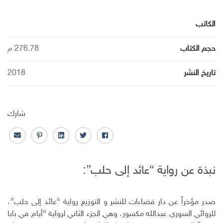
الكاتب
حجم الكتاب
276.78 م
تاريخ النشر
2018
شارك
ف
ت
ل
ب
ا
ا
و
ي
ن
ل
ي
ي
ن
ت
ب
نبذة عن رواية “عائد إلى حلب”:
س
ت
ك
ر
ر
ب
ر
ـ
س
ي
و
د
ت
د
صدر مؤخراً عن دار فضاءات للنشر و التوزيع رواية “عائد إلى حلب”،
ك
ا
ا
ن
ل
للروائي السوري عبدالله مكسور، وهي الجزء الثاني لرواية “أيام في بابا