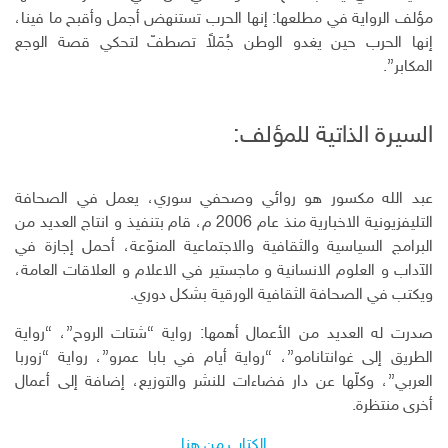
مؤلف الرواية في مطلعها: إنها الحرب تستنهض أجمل وأقبح ما فينا،
إنها الحرب حين يغدو الوطن جُمَلاً تصطفّ لتحكي قصة الوجع
المكابر”.
السيرة الذاتية للمؤلف:
عبد الله مكسور هو روائي وصحفي سوري، يعمل في الصحافة
التليفزيونية الاخبارية منذ عام 2006 م، قام بتنفيذ و انتاج العديد من
البرامج السياسية والثقافية والاجتماعية المنوّعة، أحمل إجازة في
الآداب و العلوم الانسانية و ماجستير في الاعلام و العلاقات العامة،
ويكتب في الصحافة الثقافية الورقية بشكل دوري.
صدرت له العديد من الأعمال أهمها: رواية “شتات الروح”، “رواية
الطريق إلى غوانتانامو”، “رواية أيام في بابا عمرو”، رواية “زوربا
العربي”، وكلّها عن دار فضاءات للنشر والتوزيع، إضافة إلى أعمال
أخرى منتظرة.
الكتاب من هنا