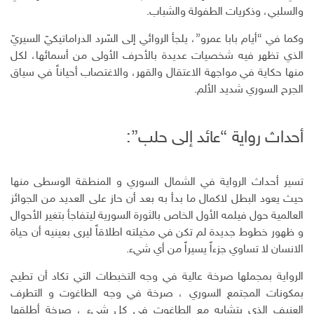
والسلبي، وذكريات الطفولة والشباب.
وكما في “أيام بابا عمرو”، يلجأ الروائي إلى السّرد الدراماتيكيّ السيريّ
الذي تظهر فيه شخصيات عديدة بالأحرف الأولى من أسمائها، لكل
منها حكاية في مواجهة الاعتقال والقهر، والاغتصاب أحياناً في سياق
الجرح السوري شديد الألم.
أحداث رواية “عائد إلى حلب”:
تسير أحداث الرواية في الشمال السوري و المنطقة الوسطى منها
حيث يعود البطل لاكمال ما بدأ به بعد أن حاز على العديد من الجوائز
العالمية حول فيلمه الأول الخاص بالثورة السورية ليتفاجأ بتغير الأحوال
و ظهور خطوط جديدة لم تكن في مخيلته اطلاقاً ليرى بعينيه أن حياة
الانسان لا تساوي جزءاً يسيراً من أي شيء.
الرواية بمجملها صرخة عالية في وجه التخبطات التي تكاد أن تطيح
بمكونات المجتمع السوري ، صرخة في وجه الطاغوت و التطرف
العنيف الذي يتشابه مع الطاغوت في كل شيء ، صرخة أطلقها