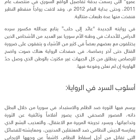
إ
عمرو” التي رسمت بدقة تفاصيل الواقع السوري في منتصف عام
ل
2011، وحتى بداية العام 2012 م، وقد لاقت رواجاً منقطع النظير
ك
فنفذت منها عدة طبعات متتالية.
ت
ر
في روايته الجديدة “عائد إلى حلب” يتابع عبدالله مكسور سرده
و
الدرامي للأحداث في وطنه الأم سوريا عبر العديد من الأشخاص الذين
ن
يختلفون مع بعضهم بعضاً في كثير من الأشياء و يتفقون على ضرورة
ي
القتال حتى آخر رصاصة، في صفحات الرواية هناك صوت واضح
للرصاص ينطلق من كل الجبهات غير مكترث بالوطن الذي وصل حدّ
الهاوية إن لم نعلن وقوعه فيها.
أسلوب السرد في الرواية:
يرسم فيها الثورة ضد الظلم والاستبداد في سوريا من خلال البطل
ذاته، المصور الصحفي الذي يصور أفلاماً وثائقية عن الثورة
وتداعياتها، ويسرد تجربته المريرة مع الاعتقال، والتعذيب البشع الذي
يمارسه الجيش النظامي ضد المعتقلين المدنيين، ومعايشته للفصائل
التي تقاتل من أجل إسقاط النظام، كاشفاً عن وجهها الإيجابي