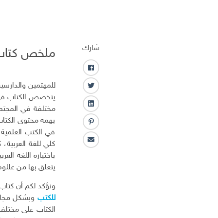
شارك
ملخص كتاب ن
ف
ا
للمهتمين والدارسين
ت
ي
يتخصص الكتاب في ع
و
س
ل
مختلفة في المجتمع
ي
ب
ي
يهمه محتوى الكتاب
ت
و
ب
ن
ر
في الكتب العلمية،
ك
ن
ك
كلي للغة العربية، 
ا
ت
ـ
ل
باختياره اللغة الع
ر
د
ب
س
يتعلق بها من عللوم
ا
ر
ت
ن
ي
ونؤكد لكم أن كتاب 
د
للكتب
وبشكل مجاني
ا
الكتاب على مختلف
ل