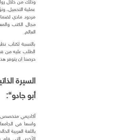
وذلك من خلال رواب
إ
عملية التحميل، ون
ل
مردود مادي لضمان
ك
مجال الكتب والمعا
ت
ر
العالم.
و
بالنسبة لكتاب نظر
ن
ي
الطلب عليه من قبل
حرصنا ان يتوفر هذ
السيرة الذات
أبو جادو
“:
أكاديمي متخصص في 
واسعا في الجامعات
باللغة العربية الخ
الأخرى التي قام ب