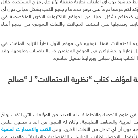
ط مباشرة دون اي اعلانات تجارية منبثقة تؤثر على مزاج المستخدم خلال
ؤكد لكم حرصنا دوماً على توفر خدماتنا وجميع الكتب بشكل مجاني دون أي
 خدمتكم بشكل يميزنا عن المواقع الالكترونية الاخرى المتخصصة في
رف وتحميلها على اختلاف المجالات واللغات المتوفرة في جميع أنحاء
ية الاحتمالات قمنا بتوفيره في موقع الأول نظراً للتزايد الملفت في
 زوارنا والمشتركين في الموقع المهتمين في الرياضيات وعلومها، وقد
ا الكتاب بشكل مجاني وبروابط تحميل مباشرة.
ية لمؤلف كتاب “نظرية الاحتمالات
”
لـ “صالح
علوم الاحصاء والاحتمالات له العديد من المؤلفات التي لاقت رواجً
 العربية والمعاهد التعليمية، وكان له السبق في اعداد محتوى علمي
الصة دون أن أي تدخل من اللغات الأخرى، ومن
الكتب والاصدارات العلمية
تأليفها “الإحصاء لطلاب الدراسات الاقتصادية والإدارية”، والعديد من