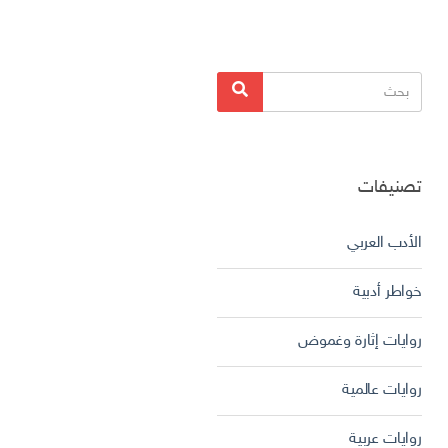
البحث
بحث
عن:
تصنيفات
الأدب العربي
خواطر أدبية
روايات إثارة وغموض
روايات عالمية
روايات عربية