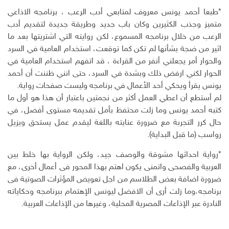
*طبعا أحمد يونس معروف لمتابعي أدب الرعب ، برنامجه الاذاعي
متميز وجذب الكثيرين وكان باب جديد وطريقة جديدة لتقديم أدب
الرعب من خلال برنامجه المسموع، لكن روايته التي اشتريتها بعد ما
اثير من ضجة بشأنها لم تكن كما توقعت، استخدام العامية في السرد
والحوار أمر يجعلني أنفر من القراءة ، قد اتفهم استخدام العامية في
الحوار لكني ارفض ذلك وبشدة في السرد، حتى انني ظننت أن أحمد
يونس يقرأ ويحكي أحد الأعمال في برنامجه وليست صفحات رواية.
لم أستطع أن اعطي العمل أكثر من نجمتين باعتبار أن هذا هو أول ما
كتبه أحمد يونس وما زلت محتفظ بأمل تقديمه مستوى أفضل، في
حال كرر التجربة مع ضرورة عنايته باللغة ليقدم عمل يستحق ويزيل
رواسب (ما قبل البداية).
*رواية احداثها مشوقة والوصف جيد، ولكن الرواية بها خلط بين
العربية والفصحى واتمنى يكون اهتم بهذا المحور فى أعمال أخرى، مع
ضرورة اضافة بعض الطلاسم من اجل تعويض المؤثرات الصوتية فى
برنامجه،وما زلت أرى أن الافضل ليونس الإهتمام ببرنامجه وحكاياته
النادرة عبر الإذاعات المصرية المحلية، وغيرها من الإذاعات العربية.