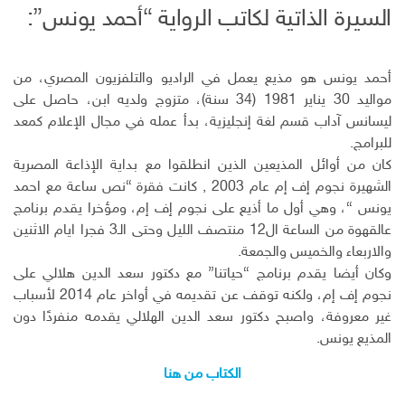
السيرة الذاتية لكاتب الرواية “أحمد يونس”:
أحمد يونس هو مذيع يعمل في الراديو والتلفزيون المصري، من
مواليد 30 يناير 1981 (34 سنة)، متزوج ولديه ابن، حاصل على
ليسانس آداب قسم لغة إنجليزية، بدأ عمله في مجال الإعلام كمعد
للبرامج.
كان من أوائل المذيعين الذين انطلقوا مع بداية الإذاعة المصرية
الشهيرة نجوم إف إم عام 2003 , كانت فقرة “نص ساعة مع احمد
يونس “، وهي أول ما أذيع على نجوم إف إم، ومؤخرا يقدم برنامج
عالقهوة من الساعة ال12 منتصف الليل وحتى الـ3 فجرا ايام الاثنين
والاربعاء والخميس والجمعة.
وكان أيضا يقدم برنامج “حياتنا” مع دكتور سعد الدين هلالي على
نجوم إف إم، ولكنه توقف عن تقديمه في أواخر عام 2014 لأسباب
غير معروفة، واصبح دكتور سعد الدين الهلالي يقدمه منفردًا دون
المذيع يونس.
الكتاب من هنا