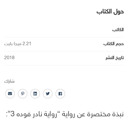
حول الكتاب
الكاتب
حجم الكتاب
2.21 ميجا بايت
تاريخ النشر
2018
شارك
ف
ت
ل
ب
ا
ا
و
ي
ن
ل
ي
ي
ن
ت
ب
نبذة مختصرة عن رواية “رواية نادر فوده 3”:
س
ت
ك
ر
ر
ب
ر
ـ
س
ي
و
د
ت
د