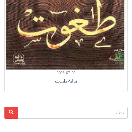
2026-07-29
رواية طغوت
البحث
بحث
عن: