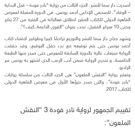
ك
ا
ا
أصدرت دار سما للنشر، الجزء الثالث من رواية “نادر فودة – قبل البداية
ن
ل
– الوقاد”، للصحفي الإذاعي أحمد يونس، في الدورة المقبلة لمعرض
إ
القاهرة الدولي للكتاب المقرر انطلاق فعالياته في الفترة من 27 يناير
ل
وحتى 10 فبراير المقبل، تحت عنوان “القوى الناعمة..كيف؟”.
ك
ت
وشهد جناح دار سما للنشر والتوزيع تزاحمًا كبيرا وطوابير لاقتناء كتاب
ر
أحمد يونس حتى يتم توقيعه مع بدء حفل التوقيع، وقد حققت
و
الرواية مبيعات عالية بالدورة السابقة للمعرض حتى صدر منها الطبعة
ن
الخامسة، و تندرج الرواية ضمن أدب الرعب الذي اشتهر به يونس عبر
ي
الراديو.
وتعتبر رواية “النقش الملعون” هى الجزء الثالث من سلسلة روايات
“نادر فودة”، والتى صدر جزؤها الأول في معرض القاهرة الدولى
للكتاب 2017.
تقييم الجمهور لرواية نادر فودة 3 “النقش
الملعون”: