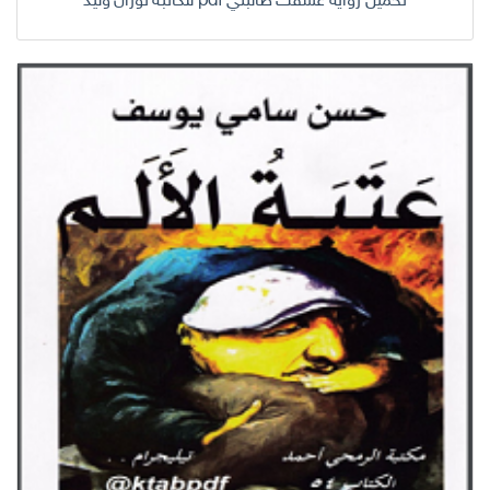
تحميل رواية عشقت طالبتي pdf للكاتبة نوران وليد