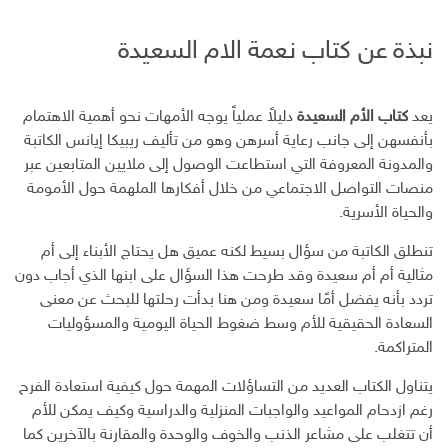
ا
و
ي
ن
ل
ي
ي
ن
ت
ب
نبذة عن كتاب نعمة الام السعيدة
س
ت
ك
ر
ر
ب
ر
ـ
س
ي
و
د
ت
د
ك
ا
ا
يعد
كتاب الأم السعيدة
دليلاً عملياً يوجه الأمهات نحو أهمية الاهتمام
ن
ل
بأنفسهن إلى جانب رعاية أسرهن وهو من تأليف ريبيكا إيانس الكاتبة
إ
والمدونة المعروفة التي استطاعت الوصول إلى ملايين المتابعين عبر
ل
منصات التواصل الاجتماعي من خلال أفكارها الملهمة حول الأمومة
ك
والحياة الأسرية.
ت
ر
تنطلق الكاتبة من سؤال بسيط لكنه عميق هل يحتاج الأبناء إلى أم
و
مثالية أم أم سعيدة وقد طرحت هذا السؤال على ابنها الذي أجاب دون
ن
تردد بأنه يفضل أمًا سعيدة ومن هنا بدأت رحلتها للبحث عن معنى
ي
السعادة الحقيقية للأم وسط ضغوط الحياة اليومية والمسؤوليات
المتراكمة.
يتناول الكتاب العديد من التساؤلات المهمة حول كيفية استعادة الفرح
رغم ازدحام المواعيد والواجبات المنزلية والدراسية وكيف يمكن للأم
أن تتغلب على مشاعر الذنب والخوف والوحدة والمقارنة بالآخرين كما