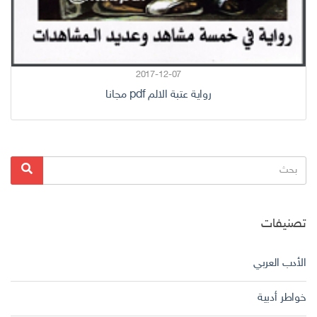
2017-12-07
رواية عتبة الالم pdf مجانا
البحث
بحث
عن:
تصنيفات
الأدب العربي
خواطر أدبية