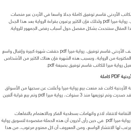
لكاتب الأردني قاسم توفيق كاملة جدلا واسعا في الأردن عبر منصات
التواصل الاجتماعي، رواية ميرا pdf ولذلك فإن الكثير يرغبون بقراءة الرواية بعد هذا الجدل
هذا المقال سنتحدث بشكل مفصل حول أسباب رفض الجمهور للرواية.
تعد رواية ميرا للمؤلف الأردني قاسم توفيق، رواية ميرا pdf حققت شهرة كبيرة وإقبال واسع
 المكتوبة من الرواية، وبسبب هذه الشهرة فإن هناك الكثير من الأشخاص
ل رواية ميرا للكاتب قاسم توفيق بصيغة pdf.
PD كاملة
افة الأردنية كانت قد منعت بيع رواية ميرا وأعلنت عن سحبها من الأسواق
على الرغم من أنها قد صدرت وتم توزيعها منذ 3 سنوات، رواية ميرا pdf وتم بيع قرابة ألفين
ثقافة لانتقاد لاذع واتهامات بسطحية الفكر وبالاهتمام بالتفاهات
والازياء والمنسف، رواية ميرا pdf في حين رأى آخرون أن هذه الحملة مقصودة لتسويق رواية
يرغب لها الانتشار الواسع، ومن المعروف أن كل ممنوع مرغوب، من هذا