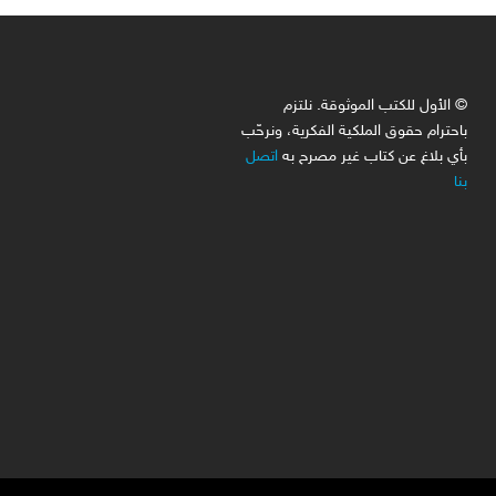
© الأول للكتب الموثوقة. نلتزم
باحترام حقوق الملكية الفكرية، ونرحّب
بأي بلاغ عن كتاب غير مصرح به
اتصل
بنا