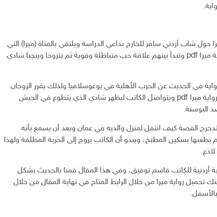
اية.
ا حول شاب أردني سافر للخارج بداعي الدراسة ويلتقي بالفتاة (ميرا) التي
تعمل ممرضة، رواية ميرا pdf وتبدأ بينهم علاقة حب متباظلة وقوية ثم يتزوجا وينجبا شادي
اية في الحديث عن الحرب الأهلية في يوغوسلافيا ولذلك يقرر الزوجان
الذهاب إلى عمان، رواية ميرا pdf ويتواصل الكاتب ليظهر شادي الذي يتطوع في الجيش
 البوسنة.
ميرا pdf ثم تتدحرج القصة كيف انتقل لمنزل والديه في عمان وبعد أن يسمع بأنه
طعنها بسكين المطبخ، ويبدو أن الكاتب يروج إلى الحرية المطلقة ولهذا
اذع.
ية أردنية للكاتب قاسم توفيق، وفي هذا المقال قمنا بالحديث بشكل
تحميل رواية ميرا من خلال الرابط المتاح في نهاية المقال من خلال
بالأسفل.