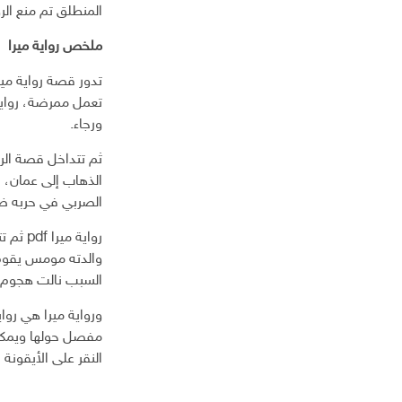
ك
المنطلق تم منع الرو
ت
ر
ملخص رواية ميرا
و
تدور قصة رواية مير
ن
ي
ورجاء.
ثم تتداخل قصة الرو
الصربي في حربه ضد
رواية 
والدته مومس يقوم ب
السبب نالت هجوم ل
ورواية ميرا هي روا
مفصل حولها ويمكنك 
النقر على الأيقونة 