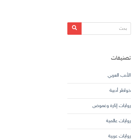
البحث
بحث
عن:
تصنيفات
الأدب العربي
خواطر أدبية
روايات إثارة وغموض
روايات عالمية
روايات عربية