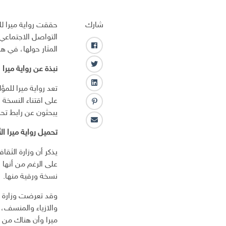
شارك
حققت رواية ميرا ل
المثار حولها، في 
ف
ا
ت
نبذة عن رواية ميرا
ي
و
س
ل
ي
ب
ي
ت
على اقتناء النسخة
و
ب
ن
ر
يبحثون عن رابط تحمي
ك
ن
ك
ا
ت
ـ
تحميل رواية ميرا الأردنية F
ل
ر
د
ب
س
ا
يذكر أن وزارة الثق
ر
ت
ن
ي
نسخة ورقية منها.
د
ا
وقد تعرضت وزارة ال
ل
إ
ل
ميرا وأن هناك من 