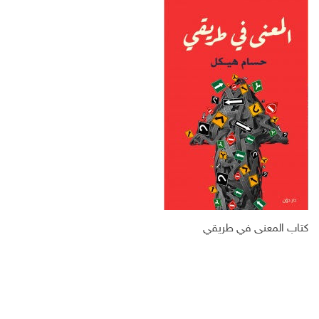
س
ت
ك
ر
ب
ر
ـ
ي
و
د
د
ك
ا
ا
ن
ل
إ
ل
ك
ت
ر
و
ن
ي
كتاب المعنى في طريقي