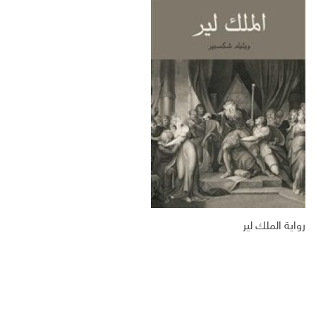
س
ت
ك
ر
ب
ر
ـ
ي
و
د
د
ك
ا
ا
ن
ل
إ
ل
ك
ت
ر
و
ن
ي
رواية الملك لير