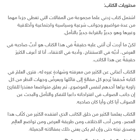
محتويات الكتاب:
اشتمل كتاب زدني علما مجموعة من المقالات التي تغطي جزءا مهما
من عدة مواضيع وجوانب شرعية وسياسية واجتماعية وأخلاقية
وغيرها وهو جديرٌ بالقراءة جديرٌ بالتأمل.
لكنّ ما أردت أن أثني عليه حقيقةً في هذا الكتاب هو أدبُ صاحبه في
العرض، أدبُه في الاستنتاج، وأدبه في الانتقاء، أنا لا أعرف الكثيرَ
حقيقةً عن هذا الكاتب.
الكتاب أغناني عن الكثير من معرفته وشهادةِ غيره له، فترى العلمَ في
كتابه مُحققا يُرجع كل مقالةٍ إلى قائلها ويعرضُ وجهات النظر من كل
زاوية يراها أحدهم لنفس الموضوع، ثم يعلق متواضعا معتذرا للقارئ
إن جانب الصواب في اقتراحاته داعيا للتفكر والتأمل والبحث عن
الصواب أيا كان وأيا كان صاحبه.
الكتاب يعلمنا الكثير من خلق الكاتب الذي افتقده الكثير من كتّاب هذا
العصر، ومن أدب الاختلاف ومن طريقة العرض ومن تواضع العالِم
وصدق نيته حتى وإن لم يكن يعني ذلك بمقالاته الجميلة.