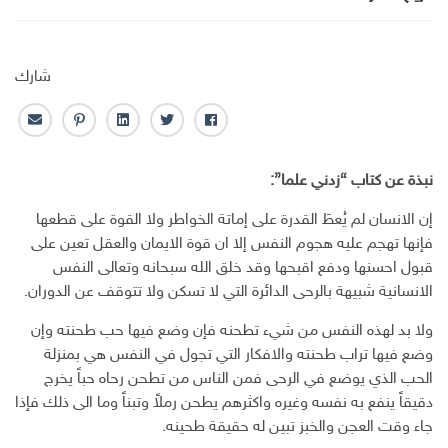
شارك
ف
ت
ل
ب
ا
ا
و
ي
ن
ل
ي
ي
ن
ت
ب
نبذة عن كتاب “زدني علما”:
س
ت
ك
ر
ر
ب
ر
ـ
س
ي
إن الانسان لم يُعطَ القدرة على إماتة الخواطر ولا القوة على قطعها
و
د
ت
د
فإنها تهجم عليه هجوم النفس إلا ان قوة الايمان والعقل تعين على
ك
ا
ا
قبول احسنها ودفع اقبحها وقد خلق الله سبحانه وتعالى النفس
ن
ل
الانسانية شبيهة بالرحى الدائرة التي لا تسكن ولا تتوقف عن الدوران.
إ
ل
ولا بد لهذه النفس من شيء تطحنه فإن وضع فيها حب طحنته وإن
ك
وضع فيها تراب طحنته والافكار التي تجول في النفس هي بمنزلة
ت
الحب الذي يوضع في الرحى فمن الناس من تطحن رحاه حباً يخرج
ر
و
دقيقاً ينفع به نفسه وغيره واكثرهم يطحن رملاً وتبناً وما الى ذلك فإذا
ن
جاء وقت العجن والخبز تبين له حقيقة طحينه.
ي