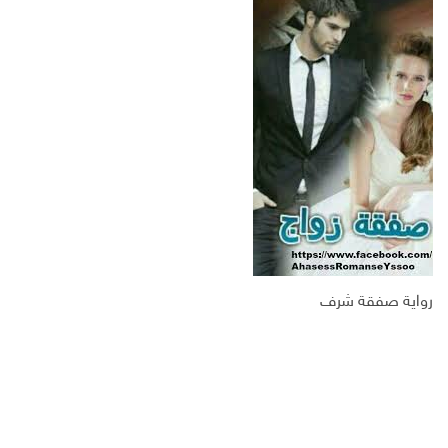
س
ت
ك
ر
ب
ر
ـ
ي
و
د
د
ك
ا
ا
ن
ل
إ
ل
ك
ت
ر
و
ن
ي
رواية صفقة شرف