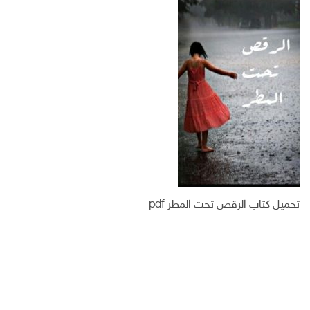
س
ت
ك
ر
ب
ر
ـ
ي
و
د
د
ك
ا
ا
ن
ل
إ
ل
ك
ت
ر
و
ن
ي
تحميل كتاب الرقص تحت المطر pdf