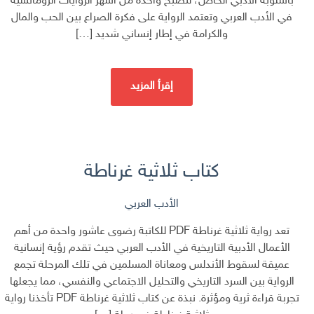
بأسلوبه الأدبي الخاص، لتصبح واحدة من أشهر الروايات الرومانسية
في الأدب العربي وتعتمد الرواية على فكرة الصراع بين الحب والمال
والكرامة في إطار إنساني شديد […]
إقرأ المزيد
كتاب ثلاثية غرناطة
الأدب العربي
تعد رواية ثلاثية غرناطة PDF للكاتبة رضوى عاشور واحدة من أهم
الأعمال الأدبية التاريخية في الأدب العربي حيث تقدم رؤية إنسانية
عميقة لسقوط الأندلس ومعاناة المسلمين في تلك المرحلة تجمع
الرواية بين السرد التاريخي والتحليل الاجتماعي والنفسي، مما يجعلها
تجربة قراءة ثرية ومؤثرة. نبذة عن كتاب ثلاثية غرناطة PDF تأخذنا رواية