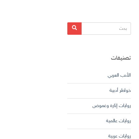
البحث
بحث
عن:
تصنيفات
الأدب العربي
خواطر أدبية
روايات إثارة وغموض
روايات عالمية
روايات عربية