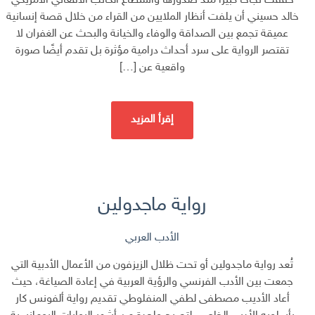
حققت نجاحًا كبيرًا منذ صدورها واستطاع الكاتب الأفغاني الأمريكي
خالد حسيني أن يلفت أنظار الملايين من القراء من خلال قصة إنسانية
عميقة تجمع بين الصداقة والوفاء والخيانة والبحث عن الغفران لا
تقتصر الرواية على سرد أحداث درامية مؤثرة بل تقدم أيضًا صورة
واقعية عن […]
إقرأ المزيد
رواية ماجدولين
الأدب العربي
تُعد رواية ماجدولين أو تحت ظلال الزيزفون من الأعمال الأدبية التي
جمعت بين الأدب الفرنسي والرؤية العربية في إعادة الصياغة، حيث
أعاد الأديب مصطفى لطفي المنفلوطي تقديم رواية ألفونس كار