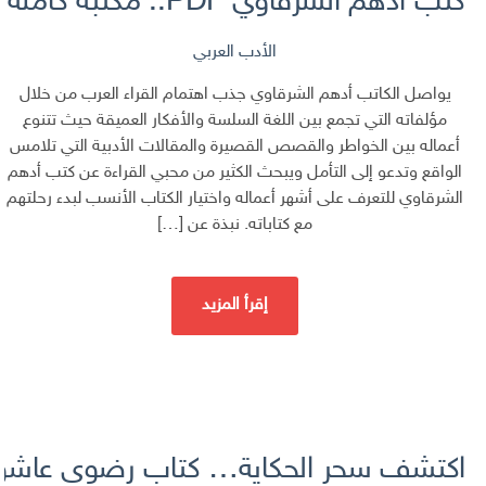
كتب أدهم الشرقاوي PDF.. مكتبة كاملة لعشاق الحكمة والقصص الملهمة
الأدب العربي
يواصل الكاتب أدهم الشرقاوي جذب اهتمام القراء العرب من خلال
مؤلفاته التي تجمع بين اللغة السلسة والأفكار العميقة حيث تتنوع
أعماله بين الخواطر والقصص القصيرة والمقالات الأدبية التي تلامس
الواقع وتدعو إلى التأمل ويبحث الكثير من محبي القراءة عن كتب أدهم
الشرقاوي للتعرف على أشهر أعماله واختيار الكتاب الأنسب لبدء رحلتهم
مع كتاباته. نبذة عن […]
إقرأ المزيد
اكتشف سحر الحكاية… كتاب رضوى عاشور PDF الذي يخطف القلب من أول ص