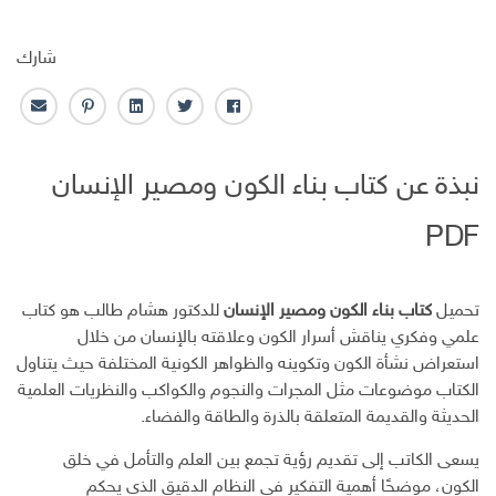
شارك
ف
ت
ل
ب
ا
ا
و
ي
ن
ل
ي
ي
ن
ت
ب
نبذة عن كتاب بناء الكون ومصير الإنسان
س
ت
ك
ر
ر
ب
ر
ـ
س
ي
PDF
و
د
ت
د
ك
ا
ا
ن
ل
إ
تحميل
كتاب بناء الكون ومصير الإنسان
للدكتور هشام طالب هو كتاب
ل
علمي وفكري يناقش أسرار الكون وعلاقته بالإنسان من خلال
ك
استعراض نشأة الكون وتكوينه والظواهر الكونية المختلفة حيث يتناول
ت
الكتاب موضوعات مثل المجرات والنجوم والكواكب والنظريات العلمية
ر
الحديثة والقديمة المتعلقة بالذرة والطاقة والفضاء.
و
ن
يسعى الكاتب إلى تقديم رؤية تجمع بين العلم والتأمل في خلق
ي
الكون، موضحًا أهمية التفكير في النظام الدقيق الذي يحكم