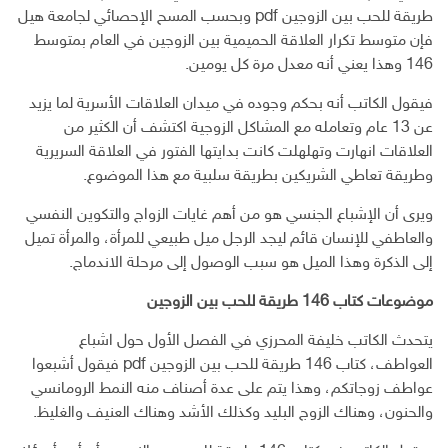
طريقة للحب بين الزوجين pdf وبحسب المسح الإحصائي لجامعة هيل
فإن متوسط تكرار العلاقة الحميمية بين الزوجين في العام بمتوسط
146 وهذا يعني أنه معدل مرة كل يومين.
فيقول الكاتب أنه بحكم وجوده في ميدان العلاقات الأسرية لما يزيد
عن 13 عام وتعامله مع المشاكل الزوجية اكتشف أن الكثير من
العلاقات انهارت وتهلهلت كانت بدايتها الفتور في العلاقة السريرية
وطريقة تعاطي الشريكين بطريقة سلبية مع هذا الموضوع.
ويرى أن الإشباع الجنسي هو من أهم غايات الزواج والتكوين النفسي
والعاطفي للإنسان قائم ليجد الرجل ميل طبيعي للمرأة، والمرأة تميل
إلى الذكرة وهذا الميل هو سبب الوصول إلى مرحلة الاندماج.
موضوعات كتاب 146 طريقة للحب بين الزوجين
يتحدث الكاتب خليفة المحرزي في الفصل الأول حول اشباع
العواطف، كتاب 146 طريقة للحب بين الزوجين pdf فيقول أشبعوا
عواطف زوجاتكم، وهذا يتم على عدة أصناف منه النمط الرومانسي
والحنون، وهناك الزوج البليد وكذلك الأشد وهناك العنيف والغليظ.