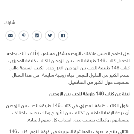
شارك
ف
ت
ل
ب
ا
ا
و
ي
ن
ل
ي
ي
ن
ت
ب
هل تطمح لتحسن علاقتك الزوجية بشكل مستمر، إذاً لابد أنك بحاجة
س
ت
ك
ر
ر
لتحميل كتاب 146 طريقة للحب بين الزوجين للكاتب خليفة المحرزى،
ب
ر
ـ
س
ي
كتاب 146 طريقة للحب بين الزوجين pdf إحدى الكتب الشيقة والتي
و
د
ت
د
تقدم الكثير من الحلول للعيش حياة زوجية سليمة، في هذا المقال
ك
ا
ا
ن
ل
سنتعرف حول الكثير من التفاصيل.
إ
نبذة عن كتاب 146 طريقة للحب بين الزوجين
ل
ك
يقول الكاتب خليفة المحرزي في كتاب 146 طريقة للحب بين الزوجين
ت
أن درجة الرغبة العاطفين تختلف بين الأزواج وذلك بحسب اختلاف
ر
و
نفسياتهم، وكذلك بحسب مدى انجذاب كل منهم لرغباته.
ن
بالتالي ينتج ما يعرف بالمعاشرة السريرية في غرفة النوم، كتاب 146
ي