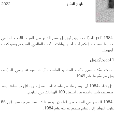
تاريخ النشر
2022
تحميل كتاب رواية 1984 pdf للمؤلف جورج أورويل هتم الكثير من القراء بالأدب العالمي
فإننا سنقدم إليكم أحد أهم روايات الأدب العالمي المترجم وهو كتاب
تندرج رواية 1984 تحت فئة تسمى بأدب المدينو الفاسدة أو ديستوبية، وهي للمؤلف
ل تم نشرها عام 1949.
تمكن أورويل من خلال كتاب 1984 أن يرسم ملامح قاتمة للمستقبل من خلال توقعاته، وقد
ها واحدة بين أفضل 100 الروايات في التاريخ.
وقد تعرضت رواية 1984 للحظر في العديد من البلدان، ومع ذلك فقد تم ترجمتها إلى 65
يو الرواية إلى فيلم ضخم تم بثه عام 1984.