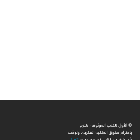
لة
© الأول للكتب الموثوقة. نلتزم
باحترام حقوق الملكية الفكرية، ونرحّب
بأي بلاغ عن كتاب غير مصرح به
اتصل