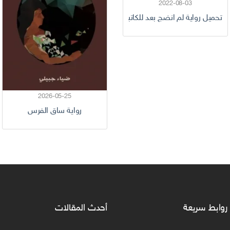
2022-08-03
تحميل رواية لم انضج بعد للكاتبة عائشة نصر (من الفصل الأول للأخير) كام
2026-05-25
رواية ساق الفرس
روابط سريعة
أحدث المقالات