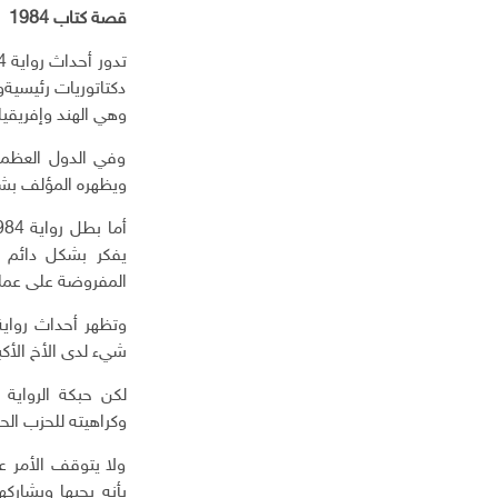
د
قصة كتاب 1984
ا
ل
إ
دكتاتوريات رئيسيةو
ل
وهي الهند وإفريقي
ك
ت
وفي الدول العظمى 
ر
ويظهره المؤلف بش
و
ن
ي
يفكر بشكل دائم ب
المفروضة على عمل
شيء لدى الأخ الأكبر
لكن حبكة الرواية 
وكراهيته للحزب الحا
ولا يتوقف الأمر ع
بأنه يحبها ويشارك