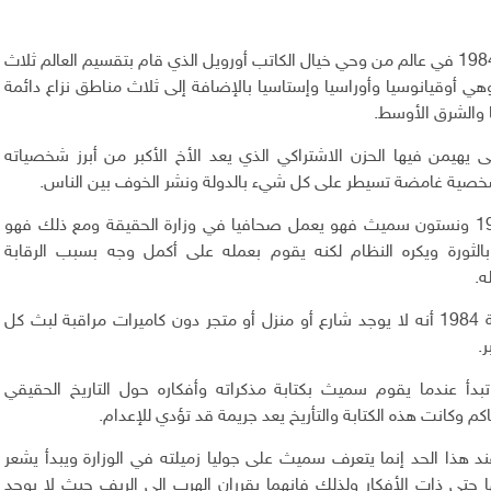
تدور أحداث رواية 1984 في عالم من وحي خيال الكاتب أورويل الذي قام بتقسيم العالم ثلاث
هي أوقيانوسيا وأوراسيا وإستاسيا بالإضافة إلى ثلاث مناطق نزاع دائمة
ا والشرق الأوسط.
يهيمن فيها الحزن الاشتراكي الذي يعد الأخ الأكبر من أبرز شخصياته
خصية غامضة تسيطر على كل شيء بالدولة ونشر الخوف بين الناس.
أما بطل رواية 1984 ونستون سميث فهو يعمل صحافيا في وزارة الحقيقة ومع ذلك فهو
الثورة ويكره النظام لكنه يقوم بعمله على أكمل وجه بسبب الرقابة
ه.
وتظهر أحداث رواية 1984 أنه لا يوجد شارع أو منزل أو متجر دون كاميرات مراقبة لبث كل
.
تبدأ عندما يقوم سميث بكتابة مذكراته وأفكاره حول التاريخ الحقيقي
كم وكانت هذه الكتابة والتأريخ يعد جريمة قد تؤدي للإعدام.
ند هذا الحد إنما يتعرف سميث على جوليا زميلته في الوزارة ويبدأ يشعر
ها حتى ذات الأفكار ولذلك فإنهما يقرران الهرب إلى الريف حيث لا يوجد