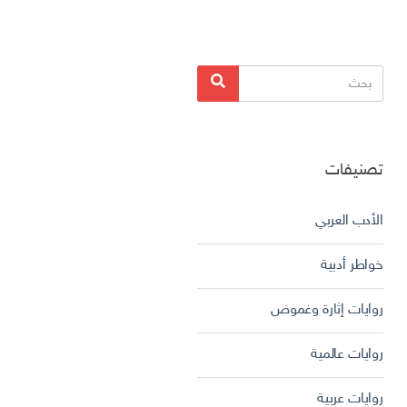
البحث
بحث
عن:
تصنيفات
الأدب العربي
خواطر أدبية
روايات إثارة وغموض
روايات عالمية
روايات عربية