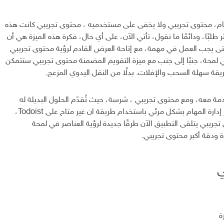
هام، محتوى تجريبي ولا يخفى على مستخدميه ، محتوى تجريبي كانت هذه
 طلبًا، ودائمًا ما نقول، تأتي الآن، على أي حال، فكرة هذه الميزة هي أن
 يجب العمل في مهمة، مع إتاحة العرض القادم لرؤية محتوى تجريبي
ي لمحة، جنبًا إلى جنب مع ميزة التقويم المضمنة محتوى تجريبي ستتمكن
قة سهلة السحب والإفلات. بدلًا من النقل اليدوي المزعج.
ادمة معه، ومع محتوى تجريبي ، شرسة، حيث تُقدّم الحلول البديلة له
محتوى تجريبي خيار إدارة المهام بشكل مرئي باستخدام طريقة ان غير متاح على Todoist،
ريبي يتلقى التطبيق الآن طرقًا جديدة لرؤية العناصر في لمحة
ة ودقة أكبر محتوى تجريبي.
ي
ة