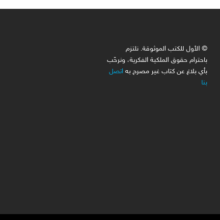
© الأول للكتب الموثوقة. نلتزم
باحترام حقوق الملكية الفكرية، ونرحّب
بأي بلاغ عن كتاب غير مصرح به
اتصل
بنا