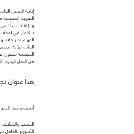
ر
و
إتاحة العرض القادم
ن
التقويم المضمنة م
ي
والإفلات، بدلًا من
بالكامل في لمحة، 
المهام بطريقة سهلة
القادم لرؤية محتوى
المضمنة محتوى تجر
من النقل اليدوي ال
هذا عنوان تجر
أضف وصفا للصور
السحب والإفلات، بد
الأسبوع بالكامل ف