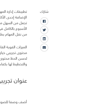
شارك
تطبيقات إدارة الم
الإضافة إحدى الأكثر
تجعل من السهل متى
ف
ا
الأسبوع بالكامل ف
ت
ي
من نقل المهام بطري
و
س
ل
ي
ب
ي
ت
الميزات القوية الق
و
ا
ن
ر
ك
ل
ك
لحسن الحظ محتوى تج
ب
ـ
والتخطيط لها بكفاء
ر
د
ي
ا
د
ن
عنوان تجريب
ا
ل
إ
ل
ك
أضف وصفا للصور
ت