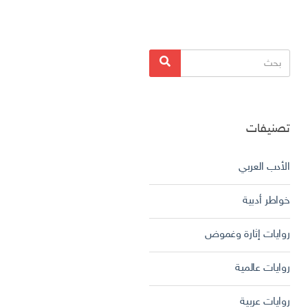
البحث
بحث
عن:
تصنيفات
الأدب العربي
خواطر أدبية
روايات إثارة وغموض
روايات عالمية
روايات عربية