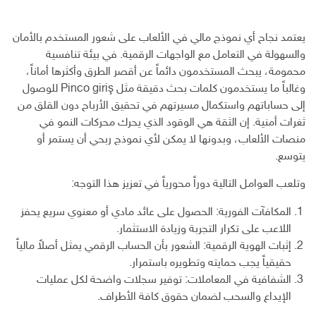
يعتمد نجاح أي نموذج مالي في الألعاب على شعور المستخدم بالأمان
والسهولة في التعامل مع الواجهات الرقمية. في بيئة تنافسية
محمومة، يبحث المستخدمون دائماً عن أقصر الطرق وأكثرها أماناً،
وغالباً ما يستخدمون كلمات بحث دقيقة مثل Pinco giriş للوصول
إلى حساباتهم واستكمال مسيرتهم في تحقيق الأرباح دون القلق من
ثغرات أمنية. إن الثقة هي الوقود الذي يحرك محركات النمو في
منصات الألعاب، وبدونها لا يمكن لأي نموذج ربحي أن يستمر أو
يتوسع.
وتلعب العوامل التالية دوراً محورياً في تعزيز هذا التوجه:
المكافآت الفورية: الحصول على عائد مادي أو معنوي سريع يحفز
اللاعب على تكرار التجربة وزيادة الاستثمار.
إثبات الهوية الرقمية: الشعور بأن الحساب الرقمي يمثل أصلاً مالياً
حقيقياً يجب حمايته وتطويره باستمرار.
الشفافية في المعاملات: توفير سجلات واضحة لكل عمليات
الإيداع والسحب لضمان حقوق كافة الأطراف.