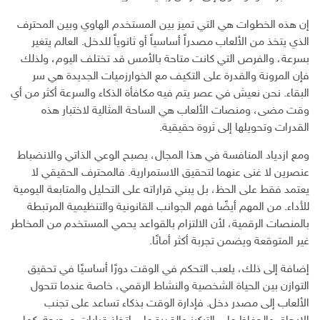
إن هذه الخطوات هي التي تميز بين المستخدم الهاوي وبين المحترف
الذي يتخذ من الألعاب مصدراً أساسياً أو ثانوياً للدخل. العالم يتغير
بسرعة، والفرص التي كانت متاحة بالأمس قد تختلف اليوم، ولذلك
فإن المرونة والقدرة على التكيف مع الخوارزميات الجديدة هي سر
البقاء. نحن نعيش في عصر يتم فيه مكافأة الذكاء والسرعة أكثر من أي
وقت مضى، ومنصات الألعاب هي الساحة المثالية لاختبار هذه
القدرات وتحويلها إلى ثروة حقيقية.
ومع ازدياد المنافسة في هذا المجال، يصبح الوعي الذاتي والانضباط
عنصرين لا غنى عنهما لتحقيق الاستمرارية. فالمحترف الحقيقي لا
يعتمد فقط على الحظ، بل يبني قراراته على التحليل والمتابعة اليومية
للأداء. من المهم أيضًا فهم الجوانب القانونية والتنظيمية المرتبطة
بالمنصات الرقمية، لأن الالتزام بالقواعد يحمي المستخدم من المخاطر
غير المتوقعة ويضمن تجربة أكثر أمانًا.
إضافة إلى ذلك، يلعب التحكم في الوقت دورًا أساسيًا في تحقيق
التوازن بين الحياة الشخصية والنشاط الرقمي، خاصة عندما تتحول
الألعاب إلى مصدر دخل. فإدارة الوقت بذكاء تساعد على تجنب