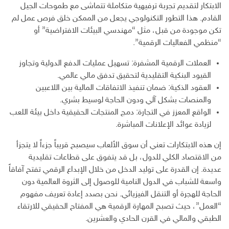
الابتكار لتقديم تجربة ترفيهية متكاملة تتماشى مع طموحات الجيل
القادم. هذا التطور التكنولوجي يجعل من الممكن خلق فرص عمل لم
تكن موجودة من قبل، مثل “مهندسي البيئات الافتراضية” أو
“منظمي الفعاليات الرقمية”.
العملات الرقمية المشفرة: تسهيل عمليات الدفع الدولية وتجاوز
القيود البنكية التقليدية لتحقيق تدفق مالي عالمي.
العقود الذكية: ضمان تنفيذ الاتفاقات المالية بين اللاعبين
والمنصات بشكل آلي ودون الحاجة لوسيط بشري.
الواقع المعزز في التجارة: دمج المنتجات الحقيقية داخل بيئة اللعب
لزيادة عوائد الإعلانات المباشرة.
إن هذه الابتكارات تعني أن سوق الألعاب سيصبح قريباً جزءاً لا يتجزأ
من الاقتصاد الكلي للدول، بل قد يتفوق على قطاعات تقليدية
عديدة. إن القدرة على توليد الدخل من خلال الإبداع الرقمي تفتح آفاقاً
واسعة للشباب في الدول النامية للوصول إلى الثروة العالمية دون
الحاجة للهجرة أو التنقل الفيزيائي. نحن بصدد إعادة تعريف مفهوم
“العمل”، حيث تصبح المهارة الرقمية هي المفتاح الحقيقي للارتقاء
الطبقي والمالي في القرن الحادي والعشرين.