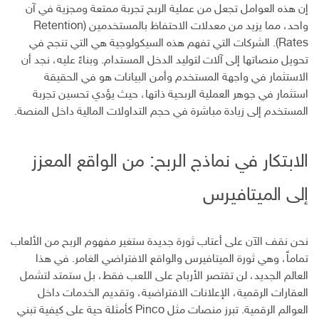
إن هذه العوامل تجعل من عملية الربح تجربة ممتعة ومجزية في آن
واحد، مما يزيد من معدلات الاحتفاظ بالمستخدمين (Retention
Rates). الشركات التي تفهم هذه السيكولوجية هي التي تنجح في
تحويل منصاتها إلى آلات لتوليد الدخل المستدام. وبناءً عليه، نجد أن
الاستثمار في واجهة المستخدم وأمن البيانات هو في الحقيقة
استثمار في جوهر العملية الربحية ذاتها، حيث يؤدي تحسين تجربة
المستخدم إلى زيادة مباشرة في حجم التداولات المالية داخل المنصة.
الابتكار في نماذج الربح: من الواقع المعزز
إلى الميتافيرس
نحن نقف الآن على أعتاب ثورة جديدة ستغير مفهوم الربح من الألعاب
تماماً، وهي ثورة الميتافيرس والواقع الافتراضي الغامر. في هذا
العالم الجديد، لن تقتصر الأرباح على اللعب فقط، بل ستمتد لتشمل
العقارات الرقمية، الإعلانات الافتراضية، وتقديم الخدمات داخل
العوالم الرقمية. تبرز منصات مثل Pinco كأمثلة حية على كيفية تبني