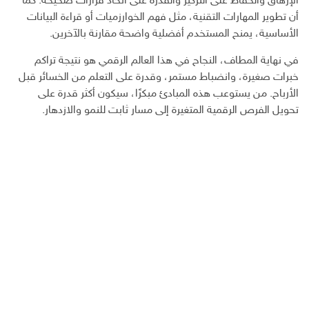
الإرهاق والحفاظ على التركيز والقدرة على اتخاذ قرارات صحيحة. كما
أن تطوير المهارات التقنية، مثل فهم الخوارزميات أو قراءة البيانات
الأساسية، يمنح المستخدم أفضلية واضحة مقارنة بالآخرين.
في نهاية المطاف، النجاح في هذا العالم الرقمي هو نتيجة تراكم
خبرات صغيرة، وانضباط مستمر، وقدرة على التعلم من الخسائر قبل
الأرباح. من يستوعب هذه المبادئ مبكرًا، سيكون أكثر قدرة على
تحويل الفرص الرقمية المتغيرة إلى مسار ثابت للنمو والازدهار.