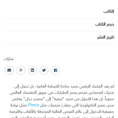
الكاتب
حجم الكتاب
تاريخ النشر
شارك
ف
ت
ل
ب
ا
ا
و
ي
ن
ل
ي
ي
ن
ت
ب
لم يعد الفضاء الرقمي مجرد ساحة للتسلية العابرة، بل تحول إلى
س
ت
ك
ر
ر
محرك اقتصادي ضخم يضخ المليارات في عروق الاقتصاد العالمي
ب
ر
ـ
س
ي
سنوياً. إن هذا التحول من مجرد “ترفيه” إلى “مصدر دخل” يعكس
و
د
ت
د
مدى نضج التكنولوجيا التي جعلت منصات مثل
Pinco
تمثل بوابة
ك
ا
ا
ن
ل
حقيقية للدخول إلى عالم الفرص المالية المرتبطة بالألعاب والترفيه
إ