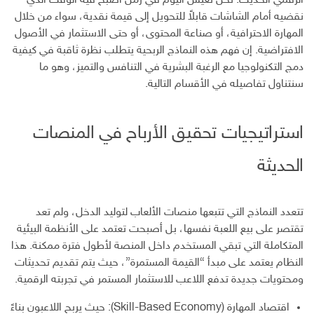
الرقمي الحديث. نحن نعيش اليوم في زمن أصبح فيه الوقت الذي
ل
نقضيه أمام الشاشات قابلاً للتحويل إلى قيمة نقدية، سواء من خلال
ك
المهارة الاحترافية، أو صناعة المحتوى، أو حتى الاستثمار في الأصول
ت
الافتراضية. إن فهم هذه النماذج الربحية يتطلب نظرة ثاقبة في كيفية
ر
دمج التكنولوجيا مع الرغبة البشرية في التنافس والتميز، وهو ما
و
سنتناول تفاصيله في الأقسام التالية.
ن
ي
استراتيجيات تحقيق الأرباح في المنصات
الحديثة
تتعدد النماذج التي تتبعها منصات الألعاب لتوليد الدخل، ولم تعد
تقتصر على بيع اللعبة نفسها، بل أصبحت تعتمد على الأنظمة البيئية
المتكاملة التي تبقي المستخدم داخل المنصة لأطول فترة ممكنة. هذا
النظام يعتمد على مبدأ “القيمة المستمرة”، حيث يتم تقديم تحديثات
ومحتويات جديدة تدفع اللاعب للاستثمار المستمر في تجربته الرقمية.
اقتصاد المهارة (Skill-Based Economy): حيث يربح اللاعبون بناءً