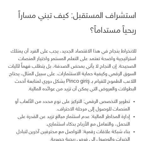
استشراف المستقبل: كيف تبني مساراً
ربحياً مستداماً؟
للانخراط بنجاح في هذا الاقتصاد الجديد، يجب على الفرد أن يمتلك
استراتيجية واضحة تعتمد على التعلم المستمر واختيار المنصات
الصحيحة. إن النجاح لا يأتي بمحض الصدفة، بل يتطلب فهماً لآليات
السوق الرقمي وكيفية حماية الاستثمارات. على سبيل المثال، يحتاج
اللاعب الطموح للقيام بـ Pinco giriş بشكل دوري لمتابعة أحدث
البطولات والعروض التي يمكن أن تزيد من عوائده المالية.
تطوير التخصص الرقمي: التركيز على نوع محدد من الألعاب أو
المنصات للوصول إلى مرحلة الاحتراف.
إدارة المخاطر المالية: عدم استثمار مبالغ تزيد عن القدرة على
التحمل، والتعامل مع الأرباح بذكاء استثماري.
بناء شبكة علاقات رقمية: التواصل مع محترفين آخرين لتبادل
الخبرات والوصول إلى فرص ربحية حصرية.