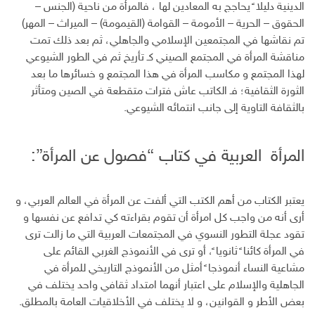
الدينية دليلا ً يحاجج به المعادين لها ، فالمرأة من ناحية (الجنس –
الحقوق – الحرية – الأمومة – القوامة (القيمومة) – الميراث – المهر)
تم نقاشها في المجتمعين الإسلامي والجاهلي، ثم بعد ذلك تمت
مناقشة المرأة في المجتمع الصيني كـ تأريخ ثم في الطور الشيوعي
لهذا المجتمع و مكاسب المرأة في هذا المجتمع و خسائرها ما بعد
الثورة الثقافية؛ فـ الكاتب عاش فترات متقطعة في الصين ومتأثر
بالثقافة التاوية إلى جانب انتمائه الشيوعي.
المرأة العربية في كتاب “فصول عن المرأة”:
يعتبر الكتاب من أهم الكتب التي ألفت عن المرأة في العالم العربي، و
أرى أنه من واجب كل امرأة أن تقوم بقراءته كي تدافع عن نفسها و
تقود عجلة التطور النسوي في المجتمعات العربية التي ما زالت ترى
في المرأة كائنا ً ثانويا ً، أو ترى في الأنموذج الغربي القائم على
مشاعية النساء أنموذجا ً أمثل من الأنموذج التاريخي للمرأة في
الجاهلية والإسلام على اعتبار أنهما امتداد ثقافي واحد يختلف في
بعض الأطر و القوانين، و لا يختلف في الأخلاقيات العامة بالمطلق.