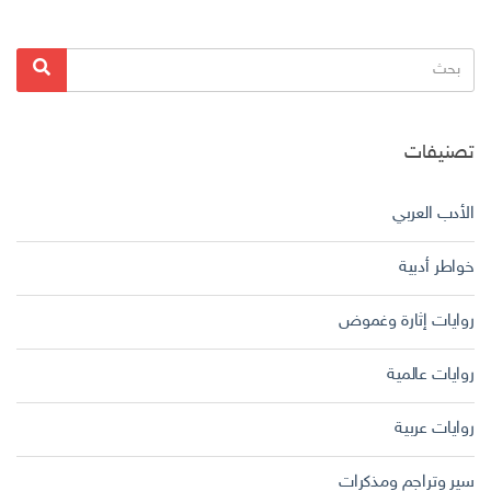
البحث
بحث
عن:
تصنيفات
الأدب العربي
خواطر أدبية
روايات إثارة وغموض
روايات عالمية
روايات عربية
سير وتراجم ومذكرات