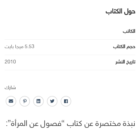
حول الكتاب
الكاتب
حجم الكتاب
5.53 ميجا بايت
تاريخ النشر
2010
شارك
ف
ت
ل
ب
ا
ا
و
ي
ن
ل
ي
ي
ن
ت
ب
نبذة مختصرة عن كتاب “فصول عن المرأة”:
س
ت
ك
ر
ر
ب
ر
ـ
س
ي
و
د
ت
د