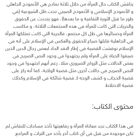
ك
ا
ا
يناقش الكتاب حال المرأة من خلال ثلاثة نماذج هي الأنموذج الجاهلي
ن
ل
و الأنموذج الإسلامي و الأنموذج الصيني تحت ظل الشيوعية (في
إ
طور ما قبل الثورة الثقافية و ما بعدها)، فهو يتحدث عن الحقوق
ل
والحريات التي كانت للمرأة في هذه المجتمعات الثلاثة، و مكاسب
ك
المرأة وخسائرها في ظل كل مجتمع، فالحرية التي كانت تمتلكها المرأة
ت
في الجاهلية قابلها ضياع للحقوق والعكس في الإسلام على أنه في
ر
الإسلام نوقشت القضية في إطار النقد الحاد لبعض رجال الدين الذين
و
ن
ضيقوا الحياة على المرأة ولم يجتهدوا في وجود النص الصريح في
ي
بعض الحالات مثل الزواج الضروري مثلا، رغم أنهم اجتهدوا في وجود
النص الصريح في حالات أخرى مثل قضية الولاية، كما أنه ركز على
قضية الحجاب و كشف الوجه كـ قضية شائكة في الإسلام وكذلك
قضية الاختلاط
محتوى الكتاب:
في هذا الكتاب نجد معاناة المرأة و رفاهيتها تأخذ مساحات للنقاش لم
تكن موجودة من قبل في أي كتاب آخر يأخذ من التراث و المراجع