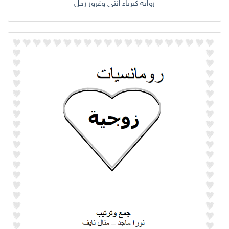
رواية كبرياء انثى وغرور رجل