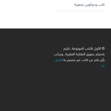
كتب ودواوين شعرية
© الأول للكتب الموثوقة. نلتزم
باحترام حقوق الملكية الفكرية، ونرحّب
بأي بلاغ عن كتاب غير مصرح به
اتصل
بنا