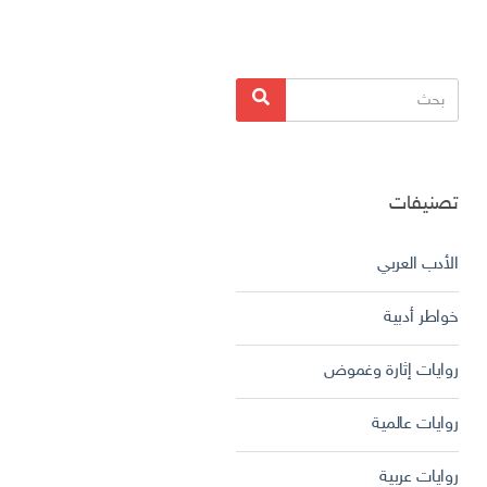
البحث
بحث
عن:
تصنيفات
الأدب العربي
خواطر أدبية
روايات إثارة وغموض
روايات عالمية
روايات عربية