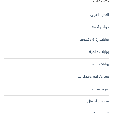
تصنيفات
الأدب العربي
خواطر أدبية
روايات إثارة وغموض
روايات عالمية
روايات عربية
سير وتراجم ومذكرات
غير مصنف
قصص أطفال