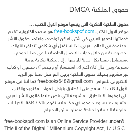
حقوق الملكية DMCA
حقوق الملكية الفكرية التي يتبعها موقع الاول للكتب …
موقع الأول للكتب
free-bookspdf.com
هو منصة الكترونية تقدم
خدماتها للجمهر العربي في شتى اماكن تواجده، وتعتمد حقوق النشر
المعتمدة في العالم العربي، لذا نستقبل أي شكاوي تتعلق بانتهاك
الخصوصية من خلال جهات الاتصال الخاصة بنا في هذا الموقع،
وسنتعامل معها بكل جدية للوصول إلى ملكية فكرية عربية
مشرفة.وفي حال كان لكم اي استفسار أو وجدتم أي محتوى او كتاب
غير مشروع ينتهك حقوق الملكية يرجى التواصل معنا عبر البريد
الالكتروني للموقع
freebooks648@gmail.com
كما أننا في موقع
الأول للكتب لا نسمح على الاطلاق بتبادل المواد المكتوبة والكتب
التي نوفرها الا بالطرق المشروعة التي ينص عليها قانون النشر العربي
المتعارف عليه، وعند وجود أي مخالفة سنقوم باتخاذ كافة الاجراءات
القانونية اللازمة والمتاحة.وتقبلوا فائق الاحترام.
@free-bookspdf.com is an Online Service Provider under
Title II of the Digital “.Millennium Copyright Act, 17 U.S.C.