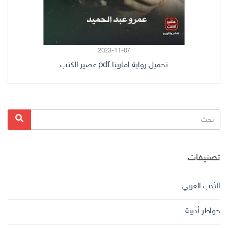
2023-11-07
تحميل رواية اماريتا pdf عصير الكتب
البحث
بحث
عن:
تصنيفات
الأدب العربي
خواطر أدبية