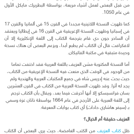
من قبل البعض لعمل أشياء مريعة، بواسطة البطريرك مايكل الأول
في عام 1050.
كما ظهرت النسخة اللاتينية مجددا في القرن 15 في ألمانيا والقرن 17
في إسبانيا وظهرت النسخة الإغريقية في القرن 16 في إيطاليا ويعتقد
أن الساحر جون دي قام بترجمة الكتاب إلى اللغة الإنكليزية إلا أن
لافكرافت قال أن الكتاب لم يطبع أبدا، ويزعم البعض أن هناك نسخة
وحيدة متبقية في مكتبة الفاتيكان.
أما النسخة المكتوبة مشن العزيف باللغة العربية فقد اختفت تماما
من الوجود في الوقت الذي منعت فيه النسخة الإغريقية من الكتاب،
حيث بحث عنه إدريس شاه في جميع المكتبات العربية والهندية ولم
يجد له أثرا. وقد ظهرت النسخة العربية من الكتاب في القرن العشرين
بسان فرانسيسكو إلا أنها أحرقت فيما بعد، ويقال بأن الكتاب ترجم
إلى اللغة العبرية على الأرجح في عام 1664 بواسطة ناثان غزة وسمي
بـ (سيفر هاشاري حاداث) أي كتاب بوابات المعرفة.
العزيف حقيقة أم الخيال؟
ظل
كتاب العزيف
من الكتب الغامضة، حيث يرى البعض أن الكتاب