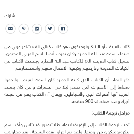
شارك
ف
ت
ل
ب
ا
ا
و
ي
ن
ل
ي
ي
ن
ت
ب
كتاب العزيف أو الـ نيكرونوميكون، هو كتاب خيالي ألفه شاعر عربي من
س
ت
ك
ر
ر
صنعاء اسمه عبد الله الحظرد وكان يعرف أيضا باسم العربي المجنون،
ب
ر
ـ
س
ي
تحميل كتاب العزيف pdf لـلكاتب عبد الله الحظرد ويتحدث الكتاب عن
و
د
ت
د
الكيانات القديمة وتاريخهم وكيفية الاتصال معهم واستحضارهم.
ك
ا
ا
ن
ل
ذكر النقاد أن الكتاب الذي كتبه الحظرد كان اسمه العزيف وارجعوا
إ
معناها إلى الأصوات التي تصدر ليلا من الحشرات والتي كان يعتقد
ل
ك
العرب أنها أصوات الجن والشياطين. ويقال أن الكتاب يقع في سبعة
ت
أجزاء وعدد صفحاته 900 صفحة.
ر
و
مراحل ترجمة الكتاب:
ن
تمت ترجمة الكتاب إلى الإغريقية بواسطة تيودور فيليتاس وأخذ اسم
ي
نيكرونوميكون من وقتها. ولقد تم إحراق هذه النسخة، بعد محاولات